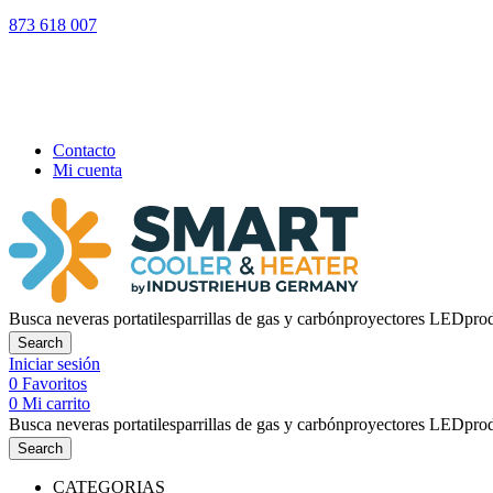
873 618 007
LOS PEDIDO
Contacto
Mi cuenta
Busca
neveras portatiles
parrillas de gas y carbón
proyectores LED
pro
Search
Iniciar sesión
0
Favoritos
0
Mi carrito
Busca
neveras portatiles
parrillas de gas y carbón
proyectores LED
pro
Search
CATEGORIAS