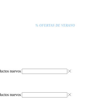
% DESCUENTOS DE BLACK FRIDAY
ENTREGA GRATIS EN TODAS LAS NEVERAS PORTÁTILES
S INFERIORES A 20€ DEBEN PAGARSE EXCLUSIVAMENTE ONLINE C
ENTREGA RÁPIDA
% OFERTAS DE VERANO
ductos nuevos
ductos nuevos