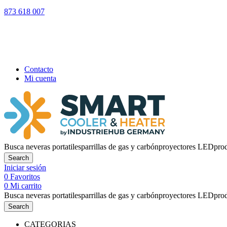
873 618 007
LOS PEDIDO
Contacto
Mi cuenta
Busca
neveras portatiles
parrillas de gas y carbón
proyectores LED
pro
Search
Iniciar sesión
0
Favoritos
0
Mi carrito
Busca
neveras portatiles
parrillas de gas y carbón
proyectores LED
pro
Search
CATEGORIAS