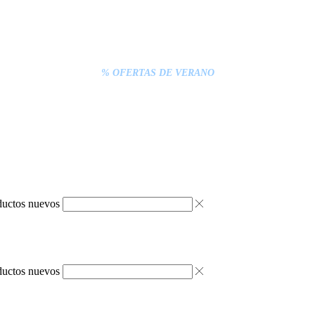
% DESCUENTOS DE BLACK FRIDAY
ENTREGA GRATIS EN TODAS LAS NEVERAS PORTÁTILES
S INFERIORES A 20€ DEBEN PAGARSE EXCLUSIVAMENTE ONLINE C
ENTREGA RÁPIDA
% OFERTAS DE VERANO
ductos nuevos
ductos nuevos