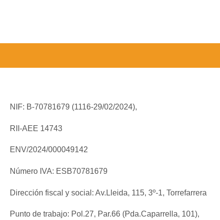
NIF: B-70781679 (
1116-29/02/2024),
RII-AEE 14743
ENV/2024/000049142
Número IVA: ESB70781679
Dirección fiscal y social: Av.Lleida, 115, 3º-1, Torrefarrera
Punto de trabajo: Pol.27, Par.66 (Pda.Caparrella, 101),