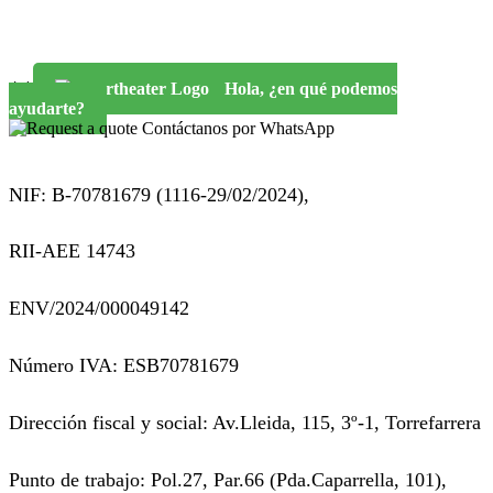
Hola, ¿en qué podemos
ayudarte?
Contáctanos por WhatsApp
NIF: B-70781679 (
1116-29/02/2024),
RII-AEE 14743
ENV/2024/000049142
Número IVA: ESB70781679
Dirección fiscal y social: Av.Lleida, 115, 3º-1, Torrefarrera
Punto de trabajo: Pol.27, Par.66 (Pda.Caparrella, 101),