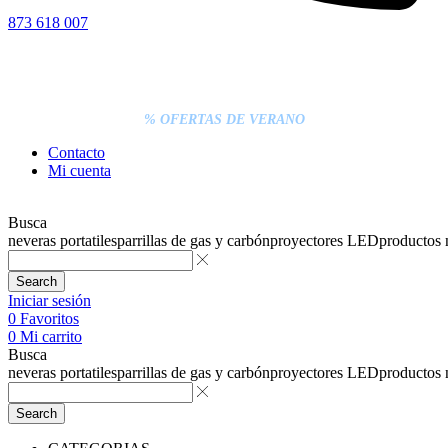
873 618 007
% DESCUENTOS DE BLACK FRIDAY
ENTREGA GRATIS EN TODAS LAS NEVERAS PORTÁTILES
LOS PEDIDOS INFERIORES A 20€ DEBEN PAGARSE
EXCLUSIVAMENTE ONLINE CON TARJETA.
ENTREGA RÁPIDA
% OFERTAS DE VERANO
Contacto
Mi cuenta
Busca
neveras portatiles
parrillas de gas y carbón
proyectores LED
productos
Search
Iniciar sesión
0
Favoritos
0
Mi carrito
Busca
neveras portatiles
parrillas de gas y carbón
proyectores LED
productos
Search