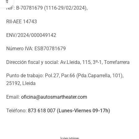
NIF: B-70781679 (
1116-29/02/2024),
RII-AEE 14743
ENV/2024/000049142
Número IVA: ESB70781679
Dirección fiscal y social: Av.Lleida, 115, 3º-1, Torrefarrera
Punto de trabajo: Pol.27, Par.66 (Pda.Caparrella, 101),
25192, Lleida
Email:
oficina@autosmartheater.com
Teléfono:
873 618 007
(Lunes-Viernes 09-17h)