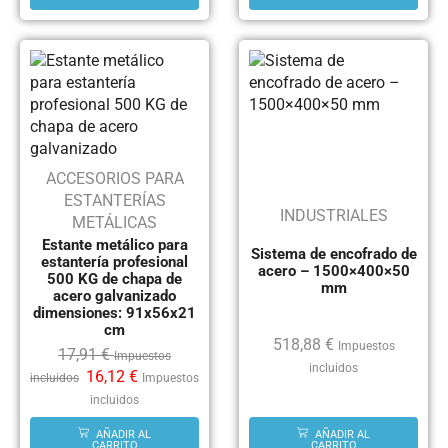
ACCESORIOS PARA
ESTANTERÍAS
INDUSTRIALES
METÁLICAS
Estante metálico para
Sistema de encofrado de
estantería profesional
acero – 1500×400×50
500 KG de chapa de
mm
acero galvanizado
dimensiones: 91x56x21
cm
518,88
€
Impuestos
17,91
€
Impuestos
incluidos
16,12
€
incluidos
Impuestos
incluidos
AÑADIR AL
AÑADIR AL
CARRITO
CARRITO