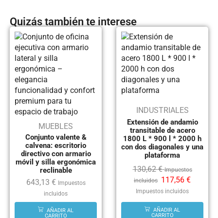
Quizás también te interese
INDUSTRIALES
Extensión de andamio
MUEBLES
transitable de acero
Conjunto valente &
1800 L * 900 l * 2000 h
calvena: escritorio
con dos diagonales y una
directivo con armario
plataforma
móvil y silla ergonómica
130,62
€
reclinable
Impuestos
117,56
€
incluidos
643,13
€
Impuestos
Impuestos incluidos
incluidos
AÑADIR AL
AÑADIR AL
CARRITO
CARRITO