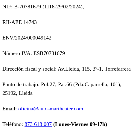
NIF: B-70781679 (
1116-29/02/2024),
RII-AEE 14743
ENV/2024/000049142
Número IVA: ESB70781679
Dirección fiscal y social: Av.Lleida, 115, 3º-1, Torrefarrera
Punto de trabajo: Pol.27, Par.66 (Pda.Caparrella, 101),
25192, Lleida
Email:
oficina@autosmartheater.com
Teléfono:
873 618 007
(Lunes-Viernes 09-17h)