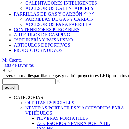
CALENTADORES INTELIGENTES
ACCESORIOS CALENTADORES
PARRILLAS DE GAS Y CARBÓN
PARRILLAS DE GAS Y CARBÓN
ACCESORIOS PARA PARRILLA
CONTENEDORES PLEGABLES
ARTÍCULOS DE CAMPING
JARDINERÍA Y PAISAJISMO
ARTÍCULOS DEPORTIVOS
PRODUCTOS NUEVOS
Mi Cuenta
Lista de favoritos
Busca
neveras portatiles
parrillas de gas y carbón
proyectores LED
productos
Search
CATEGORIAS
OFERTAS ESPECIALES
NEVERAS PORTÁTILES Y ACCESORIOS PARA
VEHÍCULOS
NEVERAS PORTÁTILES
ACCESORIOS NEVERA PORTÁTIL
COCHE