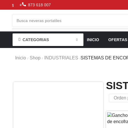
873 618 007
Busca
neveras portatiles
CATEGORIAS
INICIO
OFERTAS
Inicio
Shop
INDUSTRIALES
SISTEMAS DE ENCO
/
/
/
SIS