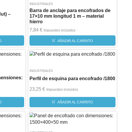
INDUSTRIALES
Barra de anclaje para encofrados de
ut) –
17×10 mm longitud 1 m – material
hierro
7,84
€
Impuestos incluidos
O
AÑADIR AL CARRITO
INDUSTRIALES
mensiones:
Perfil de esquina para encofrado /1800
23,25
€
Impuestos incluidos
AÑADIR AL CARRITO
O