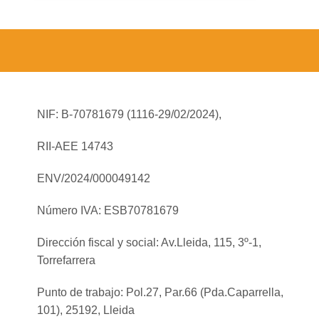
NIF: B-70781679 (
1116-29/02/2024),
RII-AEE 14743
ENV/2024/000049142
Número IVA: ESB70781679
Dirección fiscal y social: Av.Lleida, 115, 3º-1,
Torrefarrera
Punto de trabajo: Pol.27, Par.66 (Pda.Caparrella,
101), 25192, Lleida