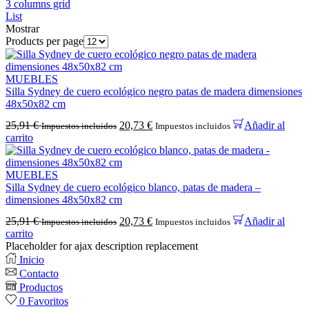
3 columns grid
List
Mostrar
Products per page
MUEBLES
Silla Sydney de cuero ecológico negro patas de madera dimensiones
48x50x82 cm
25,91
€
20,73
€
Añadir al
Impuestos incluidos
Impuestos incluidos
carrito
MUEBLES
Silla Sydney de cuero ecológico blanco, patas de madera –
dimensiones 48x50x82 cm
25,91
€
20,73
€
Añadir al
Impuestos incluidos
Impuestos incluidos
carrito
Placeholder for ajax description replacement
Inicio
Contacto
Productos
0
Favoritos