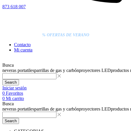
873 618 007
% DESCUENTOS DE BLACK FRIDAY
ENTREGA GRATIS EN TODAS LAS NEVERAS PORTÁTILES
LOS PEDIDOS INFERIORES A 20€ DEBEN PAGARSE
EXCLUSIVAMENTE ONLINE CON TARJETA.
ENTREGA RÁPIDA
% OFERTAS DE VERANO
Contacto
Mi cuenta
Busca
neveras portatiles
parrillas de gas y carbón
proyectores LED
productos
Search
Iniciar sesión
0
Favoritos
0
Mi carrito
Busca
neveras portatiles
parrillas de gas y carbón
proyectores LED
productos
Search