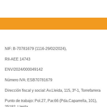
NIF: B-70781679 (
1116-29/02/2024),
RII-AEE 14743
ENV/2024/000049142
Número IVA: ESB70781679
Dirección fiscal y social: Av.Lleida, 115, 3º-1, Torrefarrera
Punto de trabajo: Pol.27, Par.66 (Pda.Caparrella, 101),
25192, Lleida