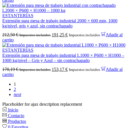
carrito
ESTANTERÍAS
Extensión para mesa de trabajo industrial 2000 × 600 mm, 1000
kg/nivel, gris y azul, sin contrachapado
212,50
€
191,25
€
Añadir al
Impuestos incluidos
Impuestos incluidos
carrito
ESTANTERÍAS
Extensión para mesa de trabajo industrial L1000 × P600 × H1000 –
1000 kg/nivel – Gris y Azul – sin contrachapado
170,19
€
153,17
€
Añadir al
Impuestos incluidos
Impuestos incluidos
carrito
1
2
next
Placeholder for ajax description replacement
Inicio
Contacto
Productos
0
Favoritos