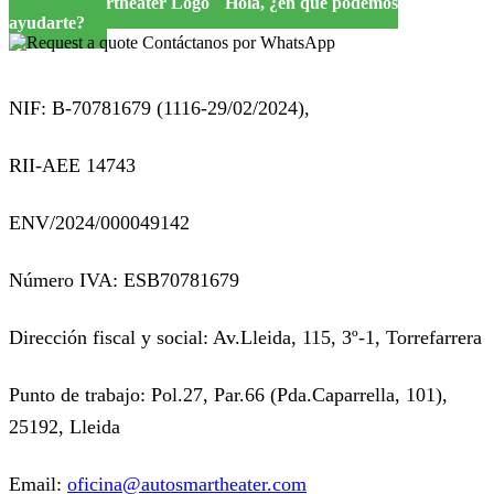
Hola, ¿en qué podemos
ayudarte?
Contáctanos por WhatsApp
NIF: B-70781679 (
1116-29/02/2024),
RII-AEE 14743
ENV/2024/000049142
Número IVA: ESB70781679
Dirección fiscal y social: Av.Lleida, 115, 3º-1, Torrefarrera
Punto de trabajo: Pol.27, Par.66 (Pda.Caparrella, 101),
25192, Lleida
Email:
oficina@autosmartheater.com