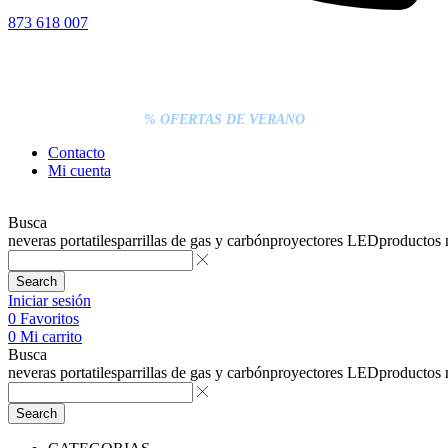
873 618 007
% DESCUENTOS DE BLACK FRIDAY
ENTREGA GRATIS EN TODAS LAS NEVERAS PORTÁTILES
LOS PEDIDOS INFERIORES A 20€ DEBEN PAGARSE
EXCLUSIVAMENTE ONLINE CON TARJETA.
ENTREGA RÁPIDA
% OFERTAS DE VERANO
Contacto
Mi cuenta
Busca
neveras portatiles
parrillas de gas y carbón
proyectores LED
productos
Search
Iniciar sesión
0
Favoritos
0
Mi carrito
Busca
neveras portatiles
parrillas de gas y carbón
proyectores LED
productos
Search