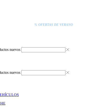
% DESCUENTOS DE BLACK FRIDAY
ENTREGA GRATIS EN TODAS LAS NEVERAS PORTÁTILES
S INFERIORES A 20€ DEBEN PAGARSE EXCLUSIVAMENTE ONLINE C
ENTREGA RÁPIDA
% OFERTAS DE VERANO
ductos nuevos
ductos nuevos
VEHÍCULOS
CHE