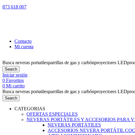
873 618 007
LOS PEDIDO
Contacto
Mi cuenta
Busca
neveras portatiles
parrillas de gas y carbón
proyectores LED
pro
Search
Iniciar sesión
0
Favoritos
0
Mi carrito
Busca
neveras portatiles
parrillas de gas y carbón
proyectores LED
pro
Search
CATEGORIAS
OFERTAS ESPECIALES
NEVERAS PORTÁTILES Y ACCESORIOS PARA 
NEVERAS PORTÁTILES
ACCESORIOS NEVERA PORTÁTIL CO