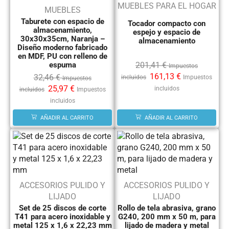
MUEBLES PARA EL HOGAR
MUEBLES
Taburete con espacio de
Tocador compacto con
almacenamiento,
espejo y espacio de
30x30x35cm, Naranja –
almacenamiento
Diseño moderno fabricado
en MDF, PU con relleno de
espuma
201,41
€
Impuestos
161,13
€
32,46
€
incluidos
Impuestos
Impuestos
25,97
€
incluidos
incluidos
Impuestos
incluidos
AÑADIR AL CARRITO
AÑADIR AL CARRITO
ACCESORIOS PULIDO Y
ACCESORIOS PULIDO Y
LIJADO
LIJADO
Set de 25 discos de corte
Rollo de tela abrasiva, grano
T41 para acero inoxidable y
G240, 200 mm x 50 m, para
metal 125 x 1,6 x 22,23 mm
lijado de madera y metal