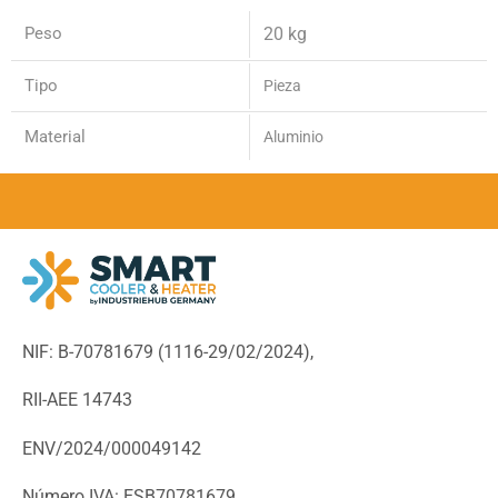
Peso
20 kg
Tipo
Pieza
Material
Aluminio
NIF: B-70781679 (
1116-29/02/2024),
RII-AEE 14743
ENV/2024/000049142
Número IVA: ESB70781679