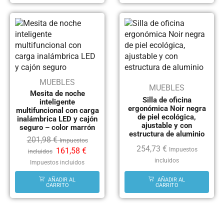
MUEBLES
MUEBLES
Mesita de noche
Silla de oficina
inteligente
ergonómica Noir negra
multifuncional con carga
de piel ecológica,
inalámbrica LED y cajón
ajustable y con
seguro – color marrón
estructura de aluminio
201,98
€
Impuestos
254,73
€
Impuestos
161,58
€
incluidos
incluidos
Impuestos incluidos
AÑADIR AL
AÑADIR AL
CARRITO
CARRITO