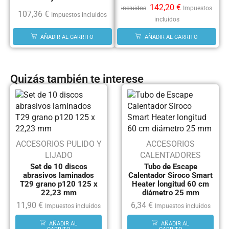
142,20
€
incluidos
Impuestos
107,36
€
Impuestos incluidos
incluidos
AÑADIR AL CARRITO
AÑADIR AL CARRITO
Quizás también te interese
ACCESORIOS PULIDO Y
ACCESORIOS
LIJADO
CALENTADORES
Set de 10 discos
Tubo de Escape
abrasivos laminados
Calentador Siroco Smart
T29 grano p120 125 x
Heater longitud 60 cm
22,23 mm
diámetro 25 mm
11,90
€
6,34
€
Impuestos incluidos
Impuestos incluidos
AÑADIR AL
AÑADIR AL