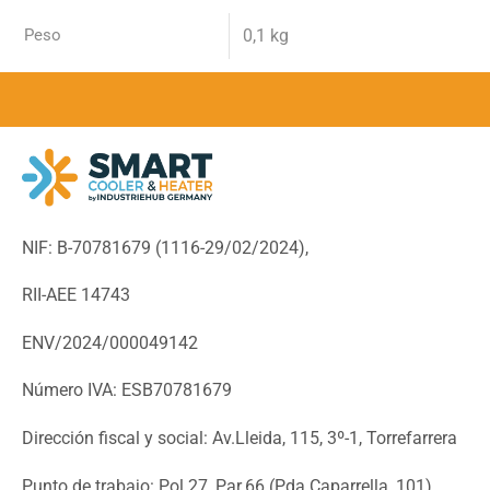
Peso
0,1 kg
NIF: B-70781679 (
1116-29/02/2024),
RII-AEE 14743
ENV/2024/000049142
Número IVA: ESB70781679
Dirección fiscal y social: Av.Lleida, 115, 3º-1, Torrefarrera
Punto de trabajo: Pol.27, Par.66 (Pda.Caparrella, 101),