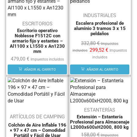
INDUSTRIALES
Escalera profesional de
ESCRITORIOS
aluminio 3 tramos 3 x 15
Escritorio operativo
peldaños
Noblesse F1512C con
armario fijo y estantes –
332,80
€
Impuestos
Al1100 x L1550 x An1230
299,52
€
incluidos
Impuestos
mm
incluidos
479,00
€
Impuestos incluidos
AÑADIR AL CARRITO
AÑADIR AL CARRITO
ESTANTERÍAS
ARTÍCULOS DE CAMPING
Extensión – Estantería
Profesional para Almacenaje
Colchón de Aire Inflable 196
L2000x600xH2000, 800 kg
× 97 × 47 cm – Comodidad
158,00
€
Portátil y Fácil de Usar
Impuestos