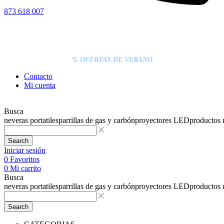
873 618 007
% DESCUENTOS DE BLACK FRIDAY
ENTREGA GRATIS EN TODAS LAS NEVERAS PORTÁTILES
LOS PEDIDOS INFERIORES A 20€ DEBEN PAGARSE
EXCLUSIVAMENTE ONLINE CON TARJETA.
ENTREGA RÁPIDA
% OFERTAS DE VERANO
Contacto
Mi cuenta
Busca
neveras portatiles
parrillas de gas y carbón
proyectores LED
productos
Search
Iniciar sesión
0
Favoritos
0
Mi carrito
Busca
neveras portatiles
parrillas de gas y carbón
proyectores LED
productos
Search