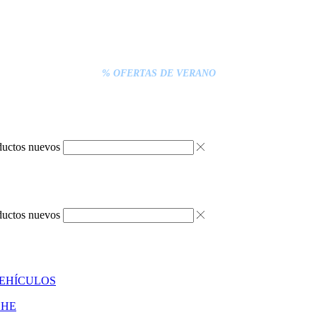
% DESCUENTOS DE BLACK FRIDAY
ENTREGA GRATIS EN TODAS LAS NEVERAS PORTÁTILES
S INFERIORES A 20€ DEBEN PAGARSE EXCLUSIVAMENTE ONLINE C
ENTREGA RÁPIDA
% OFERTAS DE VERANO
ductos nuevos
ductos nuevos
VEHÍCULOS
CHE