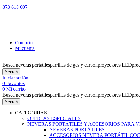
873 618 007
LOS PEDIDO
Contacto
Mi cuenta
Busca
neveras portatiles
parrillas de gas y carbón
proyectores LED
pro
Search
Iniciar sesión
0
Favoritos
0
Mi carrito
Busca
neveras portatiles
parrillas de gas y carbón
proyectores LED
pro
Search
CATEGORIAS
OFERTAS ESPECIALES
NEVERAS PORTÁTILES Y ACCESORIOS PARA 
NEVERAS PORTÁTILES
ACCESORIOS NEVERA PORTÁTIL CO