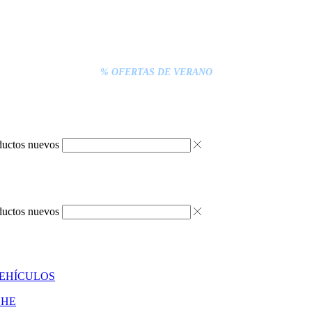
% DESCUENTOS DE BLACK FRIDAY
ENTREGA GRATIS EN TODAS LAS NEVERAS PORTÁTILES
S INFERIORES A 20€ DEBEN PAGARSE EXCLUSIVAMENTE ONLINE C
ENTREGA RÁPIDA
% OFERTAS DE VERANO
ductos nuevos
ductos nuevos
VEHÍCULOS
CHE