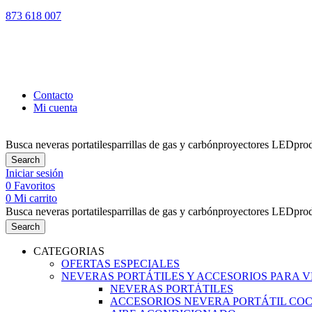
873 618 007
LOS PEDIDO
Contacto
Mi cuenta
Busca
neveras portatiles
parrillas de gas y carbón
proyectores LED
pro
Search
Iniciar sesión
0
Favoritos
0
Mi carrito
Busca
neveras portatiles
parrillas de gas y carbón
proyectores LED
pro
Search
CATEGORIAS
OFERTAS ESPECIALES
NEVERAS PORTÁTILES Y ACCESORIOS PARA 
NEVERAS PORTÁTILES
ACCESORIOS NEVERA PORTÁTIL CO