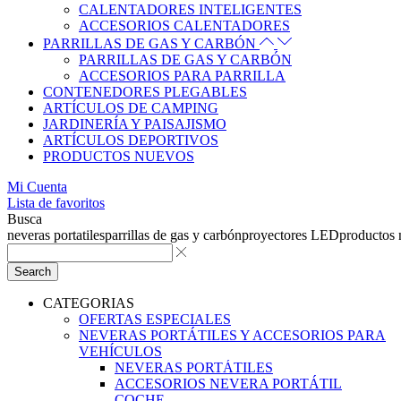
CALENTADORES INTELIGENTES
ACCESORIOS CALENTADORES
PARRILLAS DE GAS Y CARBÓN
PARRILLAS DE GAS Y CARBÓN
ACCESORIOS PARA PARRILLA
CONTENEDORES PLEGABLES
ARTÍCULOS DE CAMPING
JARDINERÍA Y PAISAJISMO
ARTÍCULOS DEPORTIVOS
PRODUCTOS NUEVOS
Mi Cuenta
Lista de favoritos
Busca
neveras portatiles
parrillas de gas y carbón
proyectores LED
productos
Search
CATEGORIAS
OFERTAS ESPECIALES
NEVERAS PORTÁTILES Y ACCESORIOS PARA
VEHÍCULOS
NEVERAS PORTÁTILES
ACCESORIOS NEVERA PORTÁTIL
COCHE