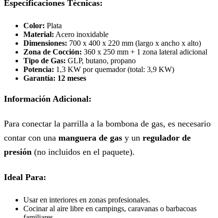
Especificaciones Técnicas:
Color:
Plata
Material:
Acero inoxidable
Dimensiones:
700 x 400 x 220 mm (largo x ancho x alto)
Zona de Cocción:
360 x 250 mm + 1 zona lateral adicional
Tipo de Gas:
GLP, butano, propano
Potencia:
1,3 KW por quemador (total: 3,9 KW)
Garantía:
12 meses
Información Adicional:
Para conectar la parrilla a la bombona de gas, es necesario
contar con una
manguera de gas
y un
regulador de
presión
(no incluidos en el paquete).
Ideal Para:
Usar en interiores en zonas profesionales.
Cocinar al aire libre en campings, caravanas o barbacoas
familiares.