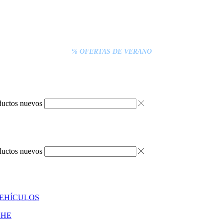
% DESCUENTOS DE BLACK FRIDAY
ENTREGA GRATIS EN TODAS LAS NEVERAS PORTÁTILES
S INFERIORES A 20€ DEBEN PAGARSE EXCLUSIVAMENTE ONLINE C
ENTREGA RÁPIDA
% OFERTAS DE VERANO
ductos nuevos
ductos nuevos
VEHÍCULOS
CHE