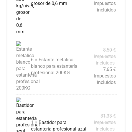
grosor de 0,6 mm
Impuestos
incluidos
8,50
€
Impuestos
6 × Estante metálico
incluidos
blanco para estantería
7,65
€
profesional 200KG
Impuestos
incluidos
31,33
€
1 ×
Bastidor para
Impuestos
estantería profesional azul
incluidos