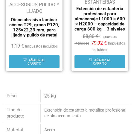
ESTANTERÍAS
ACCESORIOS PULIDO Y
Extensión de estantería
LIJADO
profesional para
almacenaje L1000 × 600
Disco abrasivo laminar
× H2000 – capacidad de
cónico T29, grano P120,
carga 600 kg – 3 niveles
125×22,23 mm, para
lijado y pulido de metal
88,80
€
Impuestos
79,92
€
incluidos
Impuestos
1,19
€
Impuestos incluidos
incluidos
AÑADIR AL
AÑADIR AL
CARRITO
CARRITO
Peso
25 kg
Tipo de
Extensión de estantería metálica profesional
producto
de almacenamiento
Material
Acero