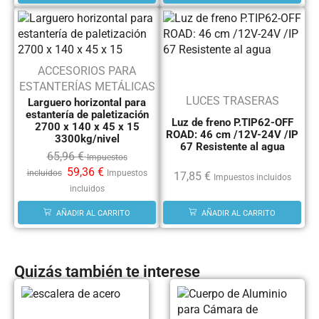
ACCESORIOS PARA
ESTANTERÍAS METÁLICAS
LUCES TRASERAS
Larguero horizontal para
estantería de paletización
Luz de freno P.TIP62-OFF
2700 x 140 x 45 x 15
ROAD: 46 cm /12V-24V /IP
3300kg/nivel
67 Resistente al agua
65,96
€
Impuestos
59,36
€
incluidos
Impuestos
17,85
€
Impuestos incluidos
incluidos
AÑADIR AL CARRITO
AÑADIR AL CARRITO
Quizás también te interese