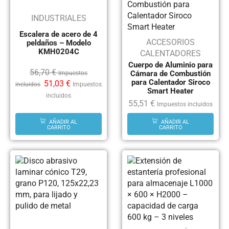
INDUSTRIALES
Escalera de acero de 4
ACCESORIOS
peldaños – Modelo
KMH0204C
CALENTADORES
Cuerpo de Aluminio para
56,70
€
Cámara de Combustión
Impuestos
para Calentador Siroco
51,03
€
incluidos
Impuestos
Smart Heater
incluidos
55,51
€
Impuestos incluidos
AÑADIR AL
AÑADIR AL
CARRITO
CARRITO