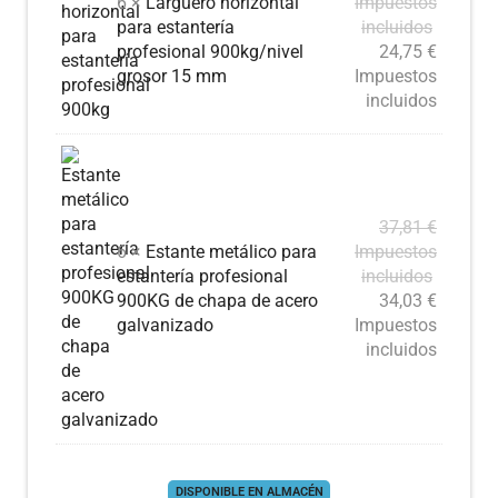
6 ×
Larguero horizontal
Impuestos
para estantería
incluidos
profesional 900kg/nivel
24,75
€
grosor 15 mm
Impuestos
incluidos
37,81
€
6 ×
Estante metálico para
Impuestos
estantería profesional
incluidos
900KG de chapa de acero
34,03
€
galvanizado
Impuestos
incluidos
DISPONIBLE EN ALMACÉN