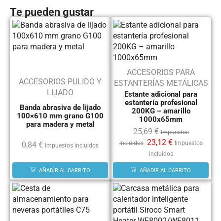
Te pueden gustar
ACCESORIOS PARA
ACCESORIOS PULIDO Y
ESTANTERÍAS METÁLICAS
LIJADO
Estante adicional para
estantería profesional
Banda abrasiva de lijado
200KG – amarillo
100×610 mm grano G100
1000x65mm
para madera y metal
25,69
€
Impuestos
23,12
€
incluidos
Impuestos
0,84
€
Impuestos incluidos
incluidos
AÑADIR AL CARRITO
AÑADIR AL CARRITO