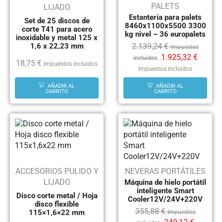
PALETS
LIJADO
Estantería para palets
Set de 25 discos de
8460x1100x5500 3300
corte T41 para acero
kg nivel – 36 europalets
inoxidable y metal 125 x
2.139,24
€
1,6 x 22,23 mm
Impuestos
1.925,32
€
incluidos
18,75
€
Impuestos incluidos
Impuestos incluidos
AÑADIR AL
AÑADIR AL
CARRITO
CARRITO
ACCESORIOS PULIDO Y
NEVERAS PORTÁTILES
LIJADO
Máquina de hielo portátil
inteligente Smart
Disco corte metal / Hoja
Cooler12V/24V+220V
disco flexible
355,88
€
115×1,6×22 mm
Impuestos