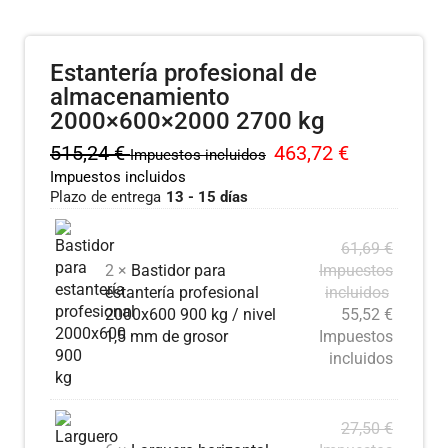
Estantería profesional de
almacenamiento
2000×600×2000 2700 kg
515,24
€
463,72
€
Impuestos incluidos
Impuestos incluidos
Plazo de entrega
13 - 15 días
61,69
€
2 ×
Bastidor para
Impuestos
estantería profesional
incluidos
2000x600 900 kg / nivel
55,52
€
1,5 mm de grosor
Impuestos
incluidos
27,50
€