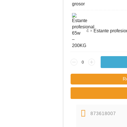
4 ×
Estante profesi
R
873618007