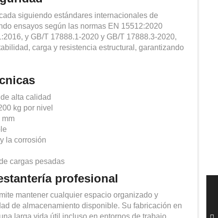
ricada siguiendo estándares internacionales de
rando ensayos según las normas EN 15512:2020
81:2016, y GB/T 17888.1-2020 y GB/T 17888.3-2020,
bilidad, carga y resistencia estructural, garantizando
écnicas
de alta calidad
00 kg por nivel
00 mm
ble
y la corrosión
 de cargas pesadas
estantería profesional
rmite mantener cualquier espacio organizado y
dad de almacenamiento disponible. Su fabricación en
na larga vida útil incluso en entornos de trabajo