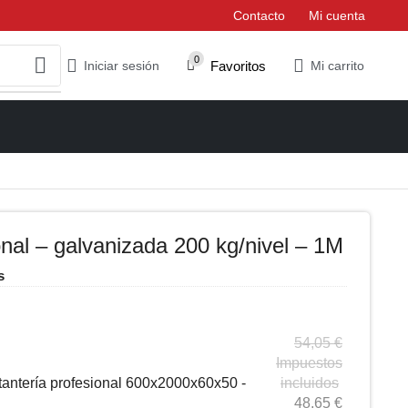
Contacto
Mi cuenta
0
Favoritos
Iniciar sesión
Mi carrito
onal – galvanizada 200 kg/nivel – 1M
s
54,05
€
Impuestos
tantería profesional 600x2000x60x50 -
incluidos
48,65
€