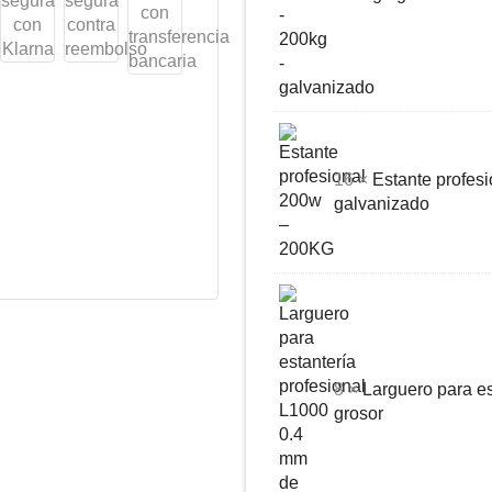
16 ×
Estante profes
galvanizado
8 ×
Larguero para e
grosor