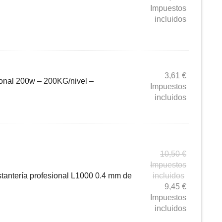
Impuestos
incluidos
3,61
€
ional 200w – 200KG/nivel –
Impuestos
incluidos
10,50
€
Impuestos
stantería profesional L1000 0.4 mm de
incluidos
9,45
€
Impuestos
incluidos