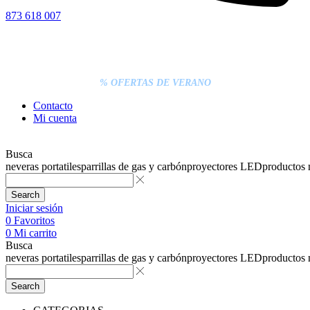
873 618 007
% DESCUENTOS DE BLACK FRIDAY
ENTREGA GRATIS EN TODAS LAS NEVERAS PORTÁTILES
LOS PEDIDOS INFERIORES A 20€ DEBEN PAGARSE
EXCLUSIVAMENTE ONLINE CON TARJETA.
ENTREGA RÁPIDA
% OFERTAS DE VERANO
Contacto
Mi cuenta
Busca
neveras portatiles
parrillas de gas y carbón
proyectores LED
productos
Search
Iniciar sesión
0
Favoritos
0
Mi carrito
Busca
neveras portatiles
parrillas de gas y carbón
proyectores LED
productos
Search