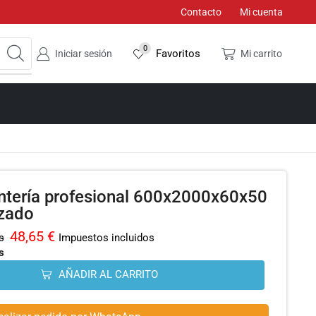
Contacto
Mi cuenta
0
Favoritos
Iniciar sesión
Mi carrito
antería profesional 600x2000x60x50
izado
48,65
€
s
Impuestos incluidos
s
AÑADIR AL CARRITO