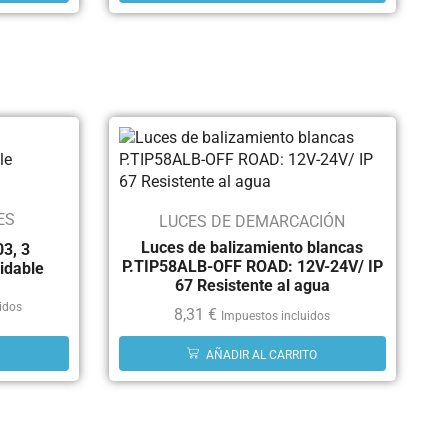
ES
LUCES DE DEMARCACIÓN
Luces de balizamiento blancas
03, 3
P.TIP58ALB-OFF ROAD: 12V-24V/ IP
idable
67 Resistente al agua
idos
8,31
€
Impuestos incluidos
AÑADIR AL CARRITO