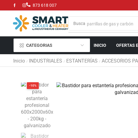
873 618 007
Busca
parrillas de gas y carbón
CATEGORIAS
INICIO
OFERTAS 
Inicio
INDUSTRIALES
ESTANTERÍAS
ACCESORIOS PA
/
/
/
-10%