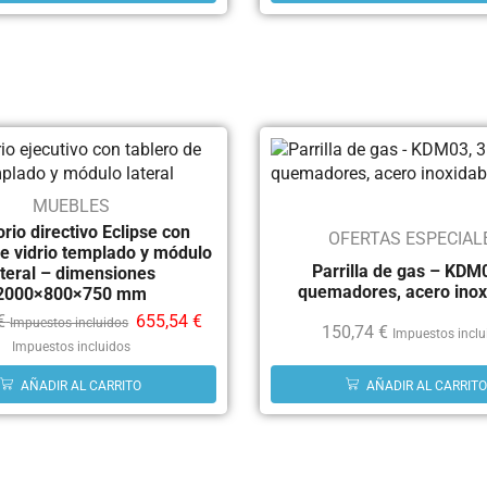
MUEBLES
orio directivo Eclipse con
OFERTAS ESPECIAL
de vidrio templado y módulo
Parrilla de gas – KDM
ateral – dimensiones
quemadores, acero inox
2000×800×750 mm
€
655,54
€
Impuestos incluidos
150,74
€
Impuestos inclu
Impuestos incluidos
AÑADIR AL CARRITO
AÑADIR AL CARRITO