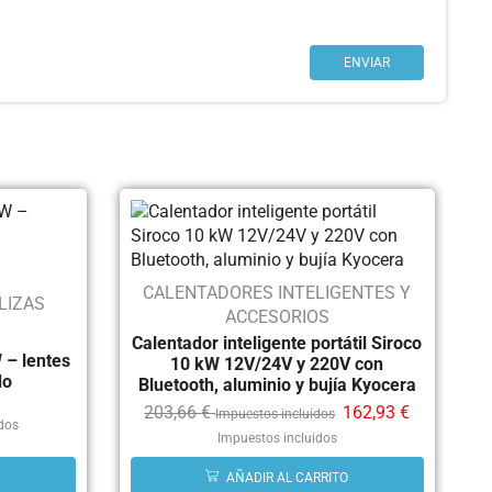
CALENTADORES INTELIGENTES Y
LIZAS
ACCESORIOS
Calentador inteligente portátil Siroco
 – lentes
10 kW 12V/24V y 220V con
do
Bluetooth, aluminio y bujía Kyocera
203,66
€
162,93
€
Impuestos incluidos
idos
Impuestos incluidos
AÑADIR AL CARRITO