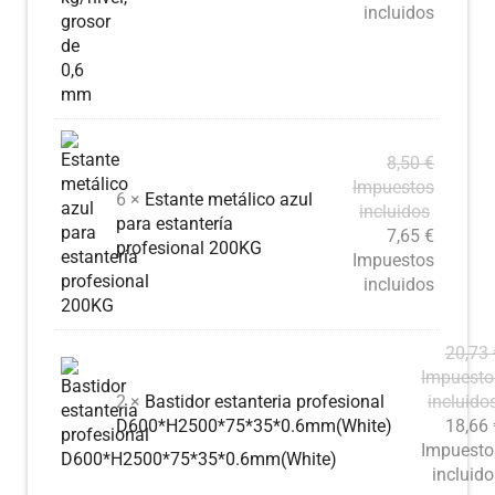
incluidos
8,50
€
Impuestos
6 ×
Estante metálico azul
incluidos
para estantería
7,65
€
profesional 200KG
Impuestos
incluidos
20,73
Impuesto
2 ×
Bastidor estanteria profesional
incluido
D600*H2500*75*35*0.6mm(White)
18,66
Impuesto
incluido