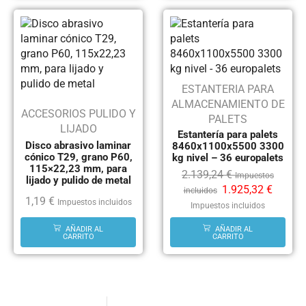
ESTANTERIA PARA
ALMACENAMIENTO DE
ACCESORIOS PULIDO Y
PALETS
LIJADO
Estantería para palets
Disco abrasivo laminar
8460x1100x5500 3300
cónico T29, grano P60,
kg nivel – 36 europalets
115×22,23 mm, para
2.139,24
€
Impuestos
lijado y pulido de metal
1.925,32
€
incluidos
1,19
€
Impuestos incluidos
Impuestos incluidos
AÑADIR AL
AÑADIR AL
CARRITO
CARRITO