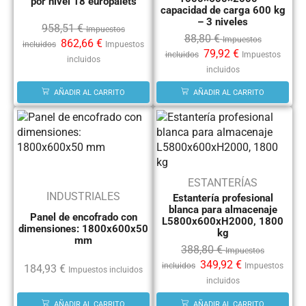
por nivel 18 europalets
capacidad de carga 600 kg
– 3 niveles
958,51
€
Impuestos
88,80
€
Impuestos
862,66
€
incluidos
Impuestos
79,92
€
incluidos
Impuestos
incluidos
incluidos
AÑADIR AL CARRITO
AÑADIR AL CARRITO
ESTANTERÍAS
INDUSTRIALES
Estantería profesional
blanca para almacenaje
Panel de encofrado con
L5800x600xH2000, 1800
dimensiones: 1800x600x50
kg
mm
388,80
€
Impuestos
349,92
€
incluidos
Impuestos
184,93
€
Impuestos incluidos
incluidos
AÑADIR AL CARRITO
AÑADIR AL CARRITO