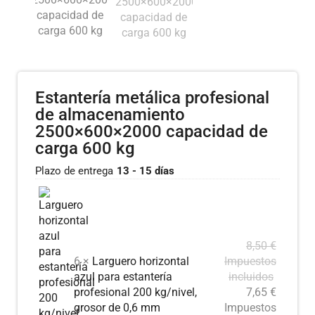
Estantería metálica profesional
de almacenamiento
2500×600×2000 capacidad de
carga 600 kg
Plazo de entrega
13 - 15 días
8,50
€
6 ×
Larguero horizontal
Impuestos
azul para estantería
incluidos
profesional 200 kg/nivel,
7,65
€
grosor de 0,6 mm
Impuestos