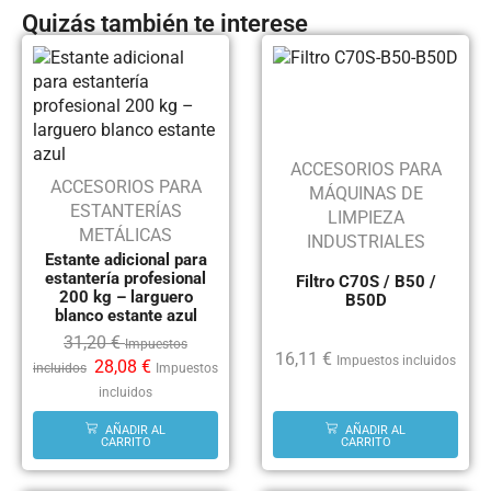
Quizás también te interese
ACCESORIOS PARA
ACCESORIOS PARA
MÁQUINAS DE
ESTANTERÍAS
LIMPIEZA
METÁLICAS
INDUSTRIALES
Estante adicional para
estantería profesional
Filtro C70S / B50 /
200 kg – larguero
B50D
blanco estante azul
31,20
€
Impuestos
16,11
€
Impuestos incluidos
28,08
€
incluidos
Impuestos
incluidos
AÑADIR AL
AÑADIR AL
CARRITO
CARRITO