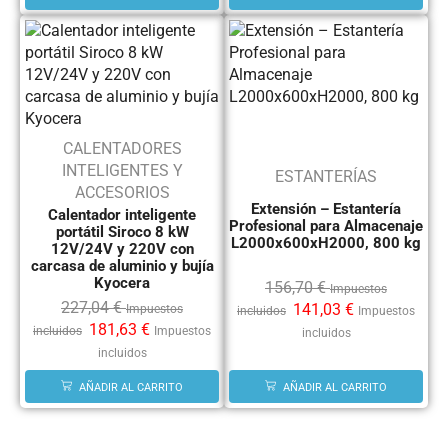
CALENTADORES
INTELIGENTES Y
ESTANTERÍAS
ACCESORIOS
Extensión – Estantería
Calentador inteligente
Profesional para Almacenaje
portátil Siroco 8 kW
L2000x600xH2000, 800 kg
12V/24V y 220V con
carcasa de aluminio y bujía
Kyocera
156,70
€
Impuestos
227,04
€
141,03
€
Impuestos
incluidos
Impuestos
181,63
€
incluidos
Impuestos
incluidos
incluidos
AÑADIR AL CARRITO
AÑADIR AL CARRITO