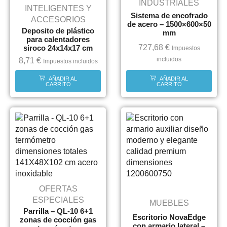
INDUSTRIALES
INTELIGENTES Y
Sistema de encofrado
ACCESORIOS
de acero – 1500×600×50
Deposito de plástico
mm
para calentadores
727,68
€
siroco 24x14x17 cm
Impuestos
incluidos
8,71
€
Impuestos incluidos
AÑADIR AL
AÑADIR AL
CARRITO
CARRITO
OFERTAS
ESPECIALES
MUEBLES
Parrilla – QL-10 6+1
Escritorio NovaEdge
zonas de cocción gas
con armario lateral –