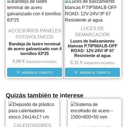
LUCES DE
ACCESORIOS PANELES
DEMARCACIÓN
FOTOVOLTAICOS
Luces de balizamiento
Bandeja de lastre terminal
blancas P.TIP58ALB-OFF
de acero galvanizado con 4
ROAD: 12V-24V/ IP 67
tornillos 63*25
Resistente al agua
8,88
€
Impuestos incluidos
8,31
€
Impuestos incluidos
AÑADIR AL CARRITO
AÑADIR AL CARRITO
Quizás también te interese
CALENTADORES