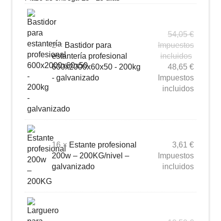
54,05
€
2 ×
Bastidor para
Impuestos
estantería profesional
incluidos
600x2000x60x50 - 200kg
48,65
€
- galvanizado
Impuestos
incluidos
16 ×
Estante profesional
3,61
€
200w – 200KG/nivel –
Impuestos
galvanizado
incluidos