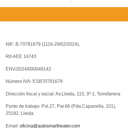
NIF: B-70781679 (
1116-29/02/2024),
RII-AEE 14743
ENV/2024/000049142
Número IVA: ESB70781679
Dirección fiscal y social: Av.Lleida, 115, 3º-1, Torrefarrera
Punto de trabajo: Pol.27, Par.66 (Pda.Caparrella, 101),
25192, Lleida
Email:
oficina@autosmartheater.com