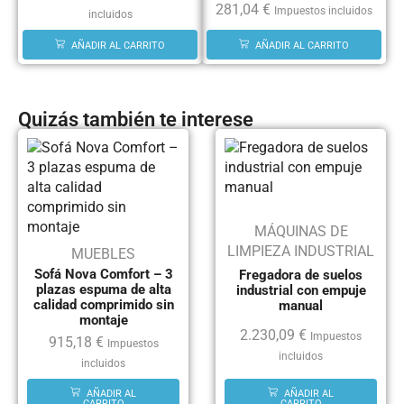
281,04
€
Impuestos incluidos
incluidos
AÑADIR AL CARRITO
AÑADIR AL CARRITO
Quizás también te interese
MÁQUINAS DE
LIMPIEZA INDUSTRIAL
MUEBLES
Sofá Nova Comfort – 3
Fregadora de suelos
plazas espuma de alta
industrial con empuje
calidad comprimido sin
manual
montaje
2.230,09
€
Impuestos
915,18
€
Impuestos
incluidos
incluidos
AÑADIR AL
AÑADIR AL
CARRITO
CARRITO