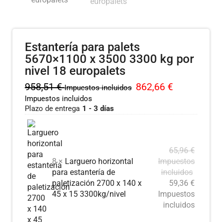
Estantería para palets
5670×1100 x 3500 3300 kg por
nivel 18 europalets
958,51
€
862,66
€
Impuestos incluidos
Impuestos incluidos
Plazo de entrega
1 - 3 días
65,96
€
8 ×
Larguero horizontal
Impuestos
para estantería de
incluidos
paletización 2700 x 140 x
59,36
€
45 x 15 3300kg/nivel
Impuestos
incluidos