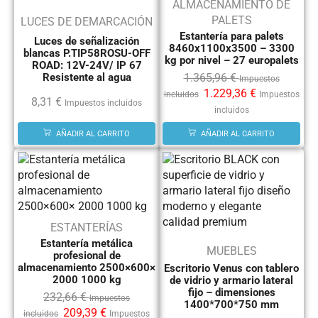
ALMACENAMIENTO DE
PALETS
LUCES DE DEMARCACIÓN
Estantería para palets
Luces de señalización
8460x1100x3500 – 3300
blancas P.TIP58ROSU-OFF
kg por nivel – 27 europalets
ROAD: 12V-24V/ IP 67
1.365,96
€
Resistente al agua
Impuestos
1.229,36
€
incluidos
Impuestos
8,31
€
Impuestos incluidos
incluidos
AÑADIR AL CARRITO
AÑADIR AL CARRITO
ESTANTERÍAS
Estantería metálica
MUEBLES
profesional de
almacenamiento 2500×600×
Escritorio Venus con tablero
2000 1000 kg
de vidrio y armario lateral
fijo – dimensiones
232,66
€
Impuestos
1400*700*750 mm
209,39
€
incluidos
Impuestos