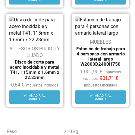
MUEBLES
ACCESORIOS PULIDO Y
Estación de trabajo para
4 personas con armario
LIJADO
lateral largo
Disco de corte para
W2800D2400H750
acero inoxidable y metal
1.001,90
€
T41, 115mm x 1.6mm x
Impuestos
22.23mm
901,71
€
incluidos
0,64
€
Impuestos incluidos
Impuestos incluidos
AÑADIR AL
AÑADIR AL
CARRITO
CARRITO
Peso
210 kg