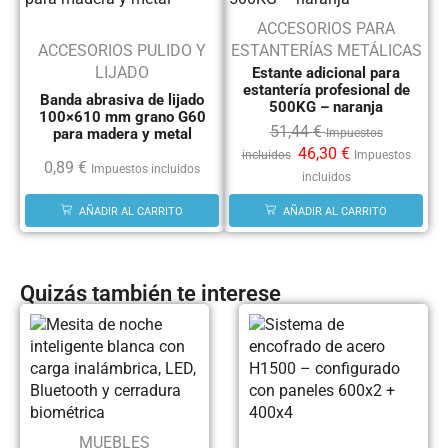
ACCESORIOS PARA
ACCESORIOS PULIDO Y
ESTANTERÍAS METÁLICAS
LIJADO
Estante adicional para
estantería profesional de
Banda abrasiva de lijado
500KG – naranja
100×610 mm grano G60
51,44
€
para madera y metal
Impuestos
46,30
€
incluidos
Impuestos
0,89
€
Impuestos incluidos
incluidos
AÑADIR AL CARRITO
AÑADIR AL CARRITO
Quizás también te interese
MUEBLES