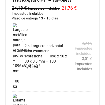
100KG/NIVEL – NEGRO
24,18
€
21,76
€
Impuestos incluidos
Impuestos incluidos
Plazo de entrega
13 - 15 días
3,34
€
2 ×
Larguero horizontal
Impuestos
para estantería
incluidos
profesional – 1096 x 50 x
3,01
€
30 x 0,5 mm – 100
Impuestos
kg/nivel
incluidos