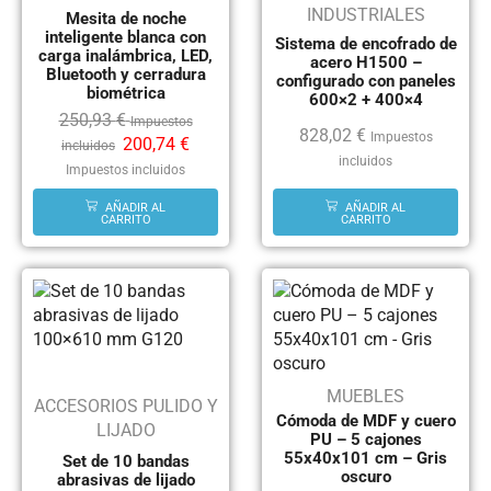
INDUSTRIALES
Mesita de noche
inteligente blanca con
Sistema de encofrado de
carga inalámbrica, LED,
acero H1500 –
Bluetooth y cerradura
configurado con paneles
biométrica
600×2 + 400×4
250,93
€
Impuestos
828,02
€
Impuestos
200,74
€
incluidos
incluidos
Impuestos incluidos
AÑADIR AL
AÑADIR AL
CARRITO
CARRITO
MUEBLES
ACCESORIOS PULIDO Y
Cómoda de MDF y cuero
LIJADO
PU – 5 cajones
55x40x101 cm – Gris
Set de 10 bandas
oscuro
abrasivas de lijado