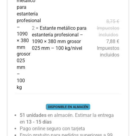
8,75
€
2 ×
Estante metálico para
Impuestos
estantería profesional –
incluidos
1090 × 380 mm grosor
7,88
€
025 mm – 100 kg/nivel
Impuestos
incluidos
DISPONIBLE EN ALMACÉN
51 unidades
en almacén. Estimar la entrega
en
13 - 15 días
Pago online seguro con tarjeta
Envío gratuito para pedidos superiores a 99