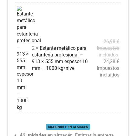
26,98
€
2 ×
Estante metálico para
Impuestos
estantería profesional –
incluidos
913 × 555 mm espesor 10
24,28
€
mm – 1000 kg/nivel
Impuestos
incluidos
DISPONIBLE EN ALMACÉN
46 unidades
en almacén. Estimar la entrega