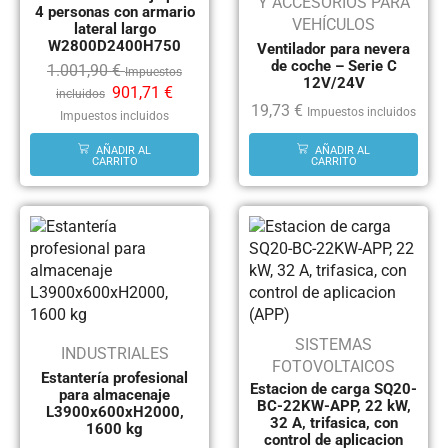
Y ACCESORIOS PARA
4 personas con armario
VEHÍCULOS
lateral largo
W2800D2400H750
Ventilador para nevera
de coche – Serie C
1.001,90
€
Impuestos
12V/24V
901,71
€
incluidos
19,73
€
Impuestos incluidos
Impuestos incluidos
AÑADIR AL
AÑADIR AL
CARRITO
CARRITO
SISTEMAS
INDUSTRIALES
FOTOVOLTAICOS
Estantería profesional
Estacion de carga SQ20-
para almacenaje
BC-22KW-APP, 22 kW,
L3900x600xH2000,
32 A, trifasica, con
1600 kg
control de aplicacion