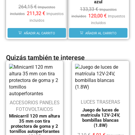
azul
264,15
€
Impuestos
133,33
€
Impuestos
211,32
€
incluidos
Impuestos
120,00
€
incluidos
Impuestos
incluidos
incluidos
AÑADIR AL CARRITO
AÑADIR AL CARRITO
Quizás también te interese
LUCES TRASERAS
ACCESORIOS PANELES
FOTOVOLTAICOS
Juego de luces de
matrícula 12V-24V,
Minicarril 120 mm altura
bombillas blancas
35 mm con tira
(1.8W)
protectora de goma y 2
tornillos autoperforantes