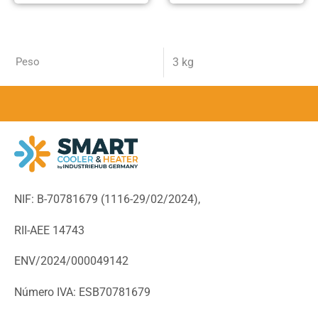
Peso
3 kg
NIF: B-70781679 (
1116-29/02/2024),
RII-AEE 14743
ENV/2024/000049142
Número IVA: ESB70781679