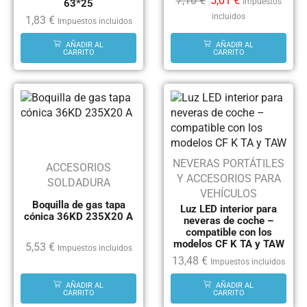
7,10
€
5,01
€
Impuestos
63*25
incluidos
1,83
€
Impuestos incluidos
AÑADIR AL
AÑADIR AL
CARRITO
CARRITO
NEVERAS PORTÁTILES
ACCESORIOS
Y ACCESORIOS PARA
SOLDADURA
VEHÍCULOS
Boquilla de gas tapa
Luz LED interior para
cónica 36KD 235X20 A
neveras de coche –
compatible con los
modelos CF K TA y TAW
5,53
€
Impuestos incluidos
13,48
€
Impuestos incluidos
AÑADIR AL
AÑADIR AL
CARRITO
CARRITO