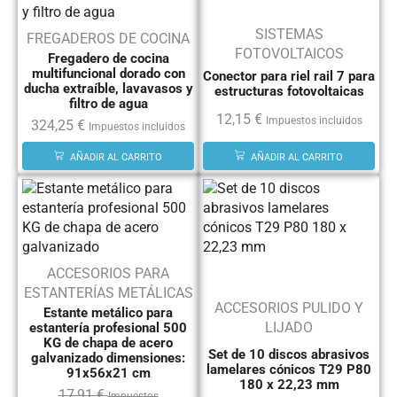
SISTEMAS
FREGADEROS DE COCINA
FOTOVOLTAICOS
Fregadero de cocina
multifuncional dorado con
Conector para riel rail 7 para
ducha extraíble, lavavasos y
estructuras fotovoltaicas
filtro de agua
12,15
€
Impuestos incluidos
324,25
€
Impuestos incluidos
AÑADIR AL CARRITO
AÑADIR AL CARRITO
ACCESORIOS PARA
ESTANTERÍAS METÁLICAS
ACCESORIOS PULIDO Y
Estante metálico para
LIJADO
estantería profesional 500
KG de chapa de acero
Set de 10 discos abrasivos
galvanizado dimensiones:
lamelares cónicos T29 P80
91x56x21 cm
180 x 22,23 mm
17,91
€
Impuestos