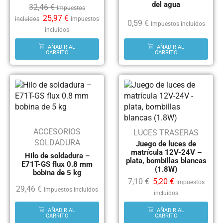
del agua
32,46
€
Impuestos
25,97
€
incluidos
Impuestos
0,59
€
Impuestos incluidos
incluidos
AÑADIR AL
AÑADIR AL
CARRITO
CARRITO
ACCESORIOS
LUCES TRASERAS
SOLDADURA
Juego de luces de
matrícula 12V-24V –
Hilo de soldadura –
plata, bombillas blancas
E71T-GS flux 0.8 mm
(1.8W)
bobina de 5 kg
7,10
€
5,20
€
Impuestos
29,46
€
Impuestos incluidos
incluidos
AÑADIR AL
AÑADIR AL
CARRITO
CARRITO