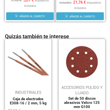
7,10
€
5,01
€
Impuestos
21,76
€
incluidos
Impuestos
incluidos
incluidos
AÑADIR AL CARRITO
AÑADIR AL CARRITO
Quizás también te interese
ACCESORIOS PULIDO Y
INDUSTRIALES
LIJADO
Set de 50 discos
Caja de electrodos
abrasivos Velcro 125
E308-16 / 2 mm, 5 kg
mm G100