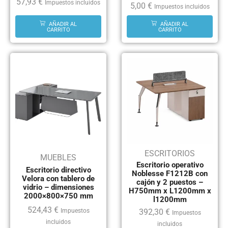
57,93
€
Impuestos incluidos
5,00
€
Impuestos incluidos
AÑADIR AL
AÑADIR AL
CARRITO
CARRITO
ESCRITORIOS
MUEBLES
Escritorio operativo
Escritorio directivo
Noblesse F1212B con
Velora con tablero de
cajón y 2 puestos –
vidrio – dimensiones
H750mm x L1200mm x
2000×800×750 mm
l1200mm
524,43
€
392,30
€
Impuestos
Impuestos
incluidos
incluidos