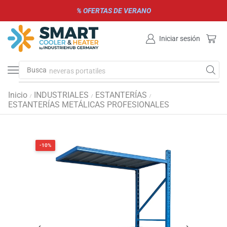
% OFERTAS DE VERANO
Iniciar sesión
Busca
neveras portatiles
Inicio
INDUSTRIALES
ESTANTERÍAS
/
/
/
ESTANTERÍAS METÁLICAS PROFESIONALES
-10%