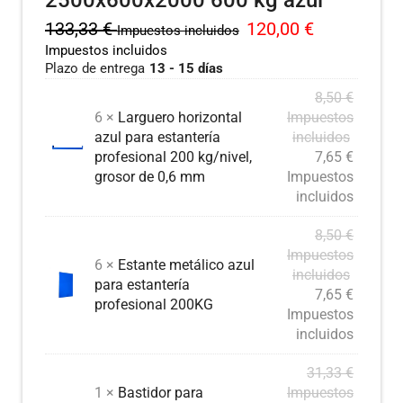
2500x600x2000 600 kg azul
133,33
€
120,00
€
Impuestos incluidos
Impuestos incluidos
Plazo de entrega
13 - 15 días
8,50
€
6 ×
Larguero horizontal
Impuestos
azul para estantería
incluidos
profesional 200 kg/nivel,
7,65
€
grosor de 0,6 mm
Impuestos
incluidos
8,50
€
Impuestos
6 ×
Estante metálico azul
incluidos
para estantería
7,65
€
profesional 200KG
Impuestos
incluidos
31,33
€
1 ×
Bastidor para
Impuestos