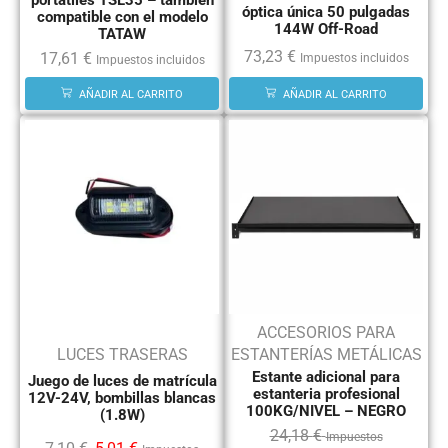
portátiles TSL35 – también
óptica única 50 pulgadas
compatible con el modelo
144W Off-Road
TATAW
73,23
€
17,61
€
Impuestos incluidos
Impuestos incluidos
AÑADIR AL CARRITO
AÑADIR AL CARRITO
ACCESORIOS PARA
LUCES TRASERAS
ESTANTERÍAS METÁLICAS
Estante adicional para
Juego de luces de matrícula
estanteria profesional
12V-24V, bombillas blancas
100KG/NIVEL – NEGRO
(1.8W)
24,18
€
Impuestos