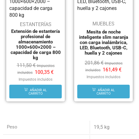
MUEBLES
ESTANTERÍAS
Extensión de estantería
Mesita de noche
profesional de
inteligente slim naranja
almacenamiento
con carga inalámbrica,
1000×600×2000 –
LED, Bluetooth, USB-C,
capacidad de carga 800
huella y 2 cajones
kg
201,86
€
Impuestos
111,50
€
Impuestos
161,49
€
incluidos
100,35
€
incluidos
Impuestos incluidos
Impuestos incluidos
AÑADIR AL
AÑADIR AL
CARRITO
CARRITO
Peso
19,5 kg