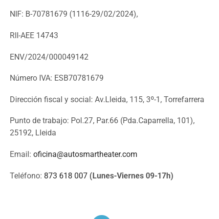
NIF: B-70781679 (
1116-29/02/2024),
RII-AEE 14743
ENV/2024/000049142
Número IVA: ESB70781679
Dirección fiscal y social: Av.Lleida, 115, 3º-1, Torrefarrera
Punto de trabajo: Pol.27, Par.66 (Pda.Caparrella, 101),
25192, Lleida
Email:
oficina@autosmartheater.com
Teléfono:
873 618 007
(Lunes-Viernes 09-17h)