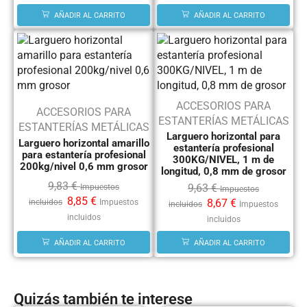
AÑADIR AL CARRITO
AÑADIR AL CARRITO
ACCESORIOS PARA
ACCESORIOS PARA
ESTANTERÍAS METÁLICAS
ESTANTERÍAS METÁLICAS
Larguero horizontal para
Larguero horizontal amarillo
estantería profesional
para estantería profesional
300KG/NIVEL, 1 m de
200kg/nivel 0,6 mm grosor
longitud, 0,8 mm de grosor
9,83
€
9,63
€
Impuestos
Impuestos
8,85
€
8,67
€
incluidos
Impuestos
incluidos
Impuestos
incluidos
incluidos
AÑADIR AL CARRITO
AÑADIR AL CARRITO
Quizás también te interese