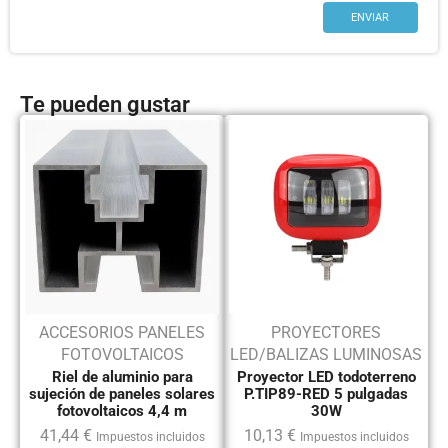
Te pueden gustar
ACCESORIOS PANELES
PROYECTORES
FOTOVOLTAICOS
LED/BALIZAS LUMINOSAS
Riel de aluminio para
Proyector LED todoterreno
sujeción de paneles solares
P.TIP89-RED 5 pulgadas
fotovoltaicos 4,4 m
30W
41,44
€
10,13
€
Impuestos incluidos
Impuestos incluidos