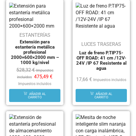
ESTANTERÍAS
Extensión para
LUCES TRASERAS
estantería metálica
profesional
Luz de freno P.TIP75-
2000×600×2000 mm –
OFF ROAD: 41 cm /12V-
1000 kg/nivel
24V /IP 67 Resistente al
agua
528,32
€
Impuestos
475,49
€
incluidos
17,66
€
Impuestos incluidos
Impuestos incluidos
AÑADIR AL
AÑADIR AL
CARRITO
CARRITO