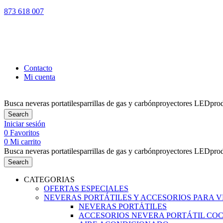
873 618 007
LOS PEDIDO
Contacto
Mi cuenta
Busca
neveras portatiles
parrillas de gas y carbón
proyectores LED
pro
Search
Iniciar sesión
0
Favoritos
0
Mi carrito
Busca
neveras portatiles
parrillas de gas y carbón
proyectores LED
pro
Search
CATEGORIAS
OFERTAS ESPECIALES
NEVERAS PORTÁTILES Y ACCESORIOS PARA 
NEVERAS PORTÁTILES
ACCESORIOS NEVERA PORTÁTIL CO