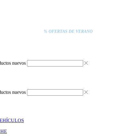
% DESCUENTOS DE BLACK FRIDAY
ENTREGA GRATIS EN TODAS LAS NEVERAS PORTÁTILES
S INFERIORES A 20€ DEBEN PAGARSE EXCLUSIVAMENTE ONLINE C
ENTREGA RÁPIDA
% OFERTAS DE VERANO
ductos nuevos
ductos nuevos
VEHÍCULOS
CHE