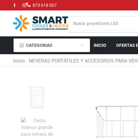
873 618 007
Busca
proyectores LED
CATEGORIAS
INICIO
OFERTAS 
Inicio
NEVERAS PORTÁTILES Y ACCESORIOS PARA VEH
/