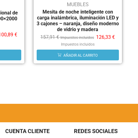
MUEBLES
Mesita de noche inteligente con
sional de
carga inalámbrica, iluminación LED y
00×2000
3 cajones – naranja, diseño moderno
de vidrio y madera
100,89
€
157,91
€
126,33
€
Impuestos incluidos
Impuestos incluidos
AÑADIR AL CARRITO
CUENTA CLIENTE
REDES SOCIALES