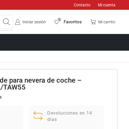
Contacto
Mi cuenta
0
Favoritos
Iniciar sesión
Mi carrito
nde para nevera de coche –
TA/TAW55
s
Devoluciones en 14
días