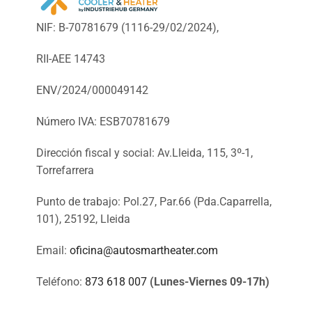
NIF: B-70781679 (
1116-29/02/2024),
RII-AEE 14743
ENV/2024/000049142
Número IVA: ESB70781679
Dirección fiscal y social: Av.Lleida, 115, 3º-1,
Torrefarrera
Punto de trabajo: Pol.27, Par.66 (Pda.Caparrella,
101), 25192, Lleida
Email:
oficina@autosmartheater.com
Teléfono:
873 618 007
(Lunes-Viernes 09-17h)