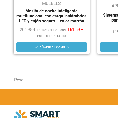
MUEBLES
JAR
Mesita de noche inteligente
Sistema
multifuncional con carga inalámbrica
par
LED y cajón seguro – color marrón
201,98
€
161,58
€
Impuestos incluidos
11
Impuestos incluidos
AÑADIR AL CARRITO
Peso