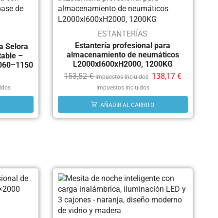
ESTANTERÍAS
Estantería profesional para
ca Selora
almacenamiento de neumáticos
table –
L2000xI600xH2000, 1200KG
1060–1150
153,52
€
138,17
€
Impuestos incluidos
idos
Impuestos incluidos
AÑADIR AL CARRITO