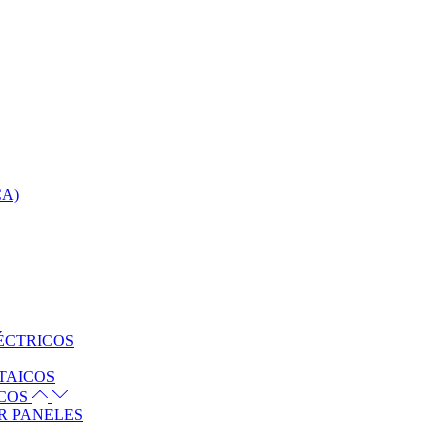
CA)
ÉCTRICOS
TAICOS
ICOS
R PANELES