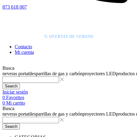
873 618 007
% DESCUENTOS DE BLACK FRIDAY
ENTREGA GRATIS EN TODAS LAS NEVERAS PORTÁTILES
LOS PEDIDOS INFERIORES A 20€ DEBEN PAGARSE
EXCLUSIVAMENTE ONLINE CON TARJETA.
ENTREGA RÁPIDA
% OFERTAS DE VERANO
Contacto
Mi cuenta
Busca
neveras portatiles
parrillas de gas y carbón
proyectores LED
productos
Search
Iniciar sesión
0
Favoritos
0
Mi carrito
Busca
neveras portatiles
parrillas de gas y carbón
proyectores LED
productos
Search