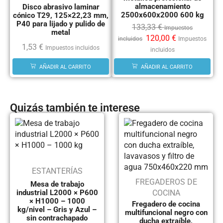
almacenamiento
Disco abrasivo laminar
2500x600x2000 600 kg
cónico T29, 125×22,23 mm,
P40 para lijado y pulido de
133,33
€
Impuestos
metal
120,00
€
incluidos
Impuestos
1,53
€
Impuestos incluidos
incluidos
AÑADIR AL CARRITO
AÑADIR AL CARRITO
Quizás también te interese
ESTANTERÍAS
FREGADEROS DE
Mesa de trabajo
COCINA
industrial L2000 × P600
× H1000 – 1000
Fregadero de cocina
kg/nivel – Gris y Azul –
multifuncional negro con
sin contrachapado
ducha extraíble,