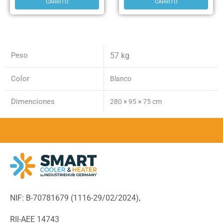
CARRITO
CARRITO
Peso
57 kg
Color
Blanco
Dimenciones
280 × 95 × 75 cm
NIF: B-70781679 (
1116-29/02/2024),
RII-AEE 14743