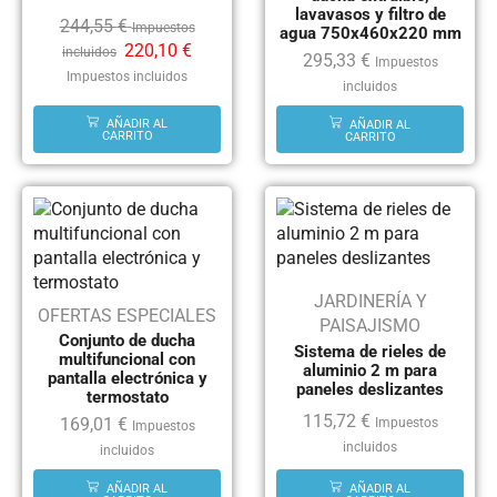
lavavasos y filtro de
244,55
€
Impuestos
agua 750x460x220 mm
220,10
€
incluidos
295,33
€
Impuestos
Impuestos incluidos
incluidos
AÑADIR AL
AÑADIR AL
CARRITO
CARRITO
JARDINERÍA Y
OFERTAS ESPECIALES
PAISAJISMO
Conjunto de ducha
Sistema de rieles de
multifuncional con
aluminio 2 m para
pantalla electrónica y
paneles deslizantes
termostato
115,72
€
169,01
€
Impuestos
Impuestos
incluidos
incluidos
AÑADIR AL
AÑADIR AL