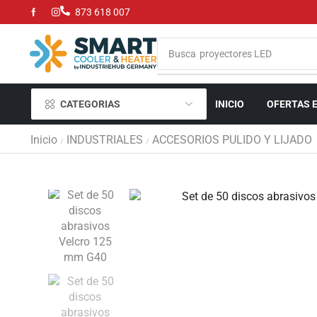
873 618 007
Busca
parrillas de gas y carbón
CATEGORIAS
INICIO
OFERTAS 
Inicio
INDUSTRIALES
ACCESORIOS PULIDO Y LIJADO
/
/