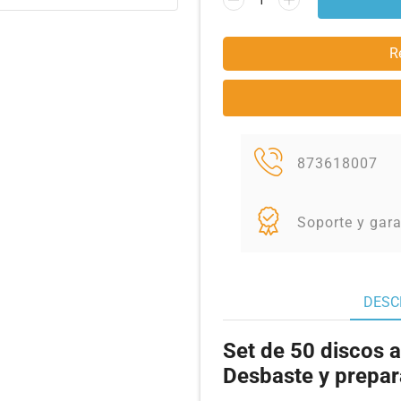
R
873618007
Soporte y gara
DESC
Set de 50 discos 
Desbaste y prepar