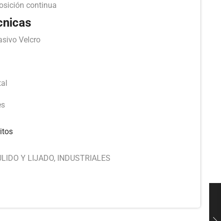
osición continua
cnicas
asivo Velcro
tal
es
itos
LIDO Y LIJADO
,
INDUSTRIALES