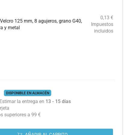
0,13
€
 Velcro 125 mm, 8 agujeros, grano G40,
Impuestos
ra y metal
incluidos
DISPONIBLE EN ALMACÉN
Estimar la entrega en
13 - 15 días
rjeta
os superiores a 99 €
AÑADIR AL CARRITO