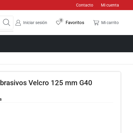
Contacto
Mi cuenta
0
Favoritos
Iniciar sesión
Mi carrito
abrasivos Velcro 125 mm G40
s