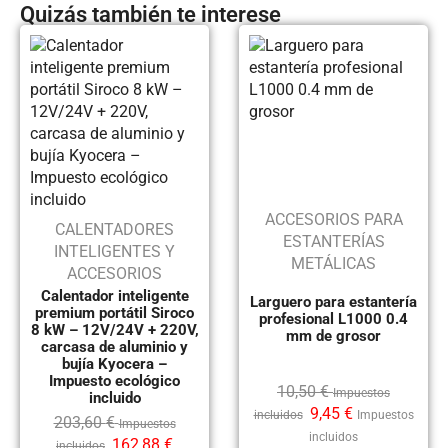
Quizás también te interese
ACCESORIOS PARA
CALENTADORES
ESTANTERÍAS
INTELIGENTES Y
METÁLICAS
ACCESORIOS
Calentador inteligente
Larguero para estantería
premium portátil Siroco
profesional L1000 0.4
8 kW – 12V/24V + 220V,
mm de grosor
carcasa de aluminio y
bujía Kyocera –
Impuesto ecológico
10,50
€
Impuestos
incluido
9,45
€
incluidos
Impuestos
203,60
€
Impuestos
incluidos
162,88
€
incluidos