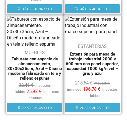
AÑADIR AL CARRITO
AÑADIR AL CARRITO
ESTANTERÍAS
MUEBLES
Extensión para mesa de
trabajo industrial 2000 ×
Taburete con espacio de
600 mm con panel superior,
almacenamiento,
capacidad 1000 kg/nivel –
30x30x35cm, Azul – Diseño
gris y azul
moderno fabricado en tela y
relleno espuma
218,64
€
Impuestos
32,46
€
Impuestos
196,78
€
incluidos
Impuestos
25,97
€
incluidos
Impuestos
incluidos
incluidos
AÑADIR AL CARRITO
AÑADIR AL CARRITO