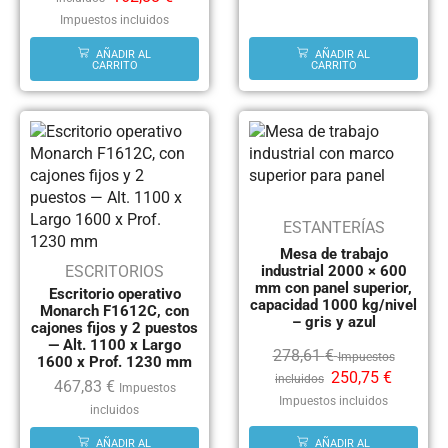
Impuestos incluidos
AÑADIR AL
AÑADIR AL
CARRITO
CARRITO
ESTANTERÍAS
Mesa de trabajo
ESCRITORIOS
industrial 2000 × 600
mm con panel superior,
Escritorio operativo
capacidad 1000 kg/nivel
Monarch F1612C, con
– gris y azul
cajones fijos y 2 puestos
— Alt. 1100 x Largo
278,61
€
Impuestos
1600 x Prof. 1230 mm
250,75
€
incluidos
467,83
€
Impuestos
Impuestos incluidos
incluidos
AÑADIR AL
AÑADIR AL