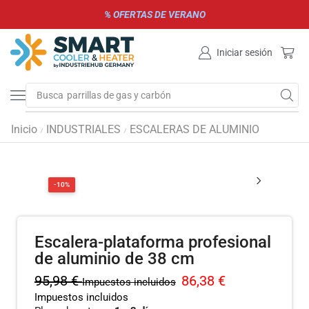
% OFERTAS DE VERANO
Iniciar sesión
Busca
parrillas de gas y carbón
Inicio
INDUSTRIALES
ESCALERAS DE ALUMINIO
/
/
-10%
Escalera-plataforma profesional
de aluminio de 38 cm
95,98
€
86,38
€
Impuestos incluidos
Impuestos incluidos