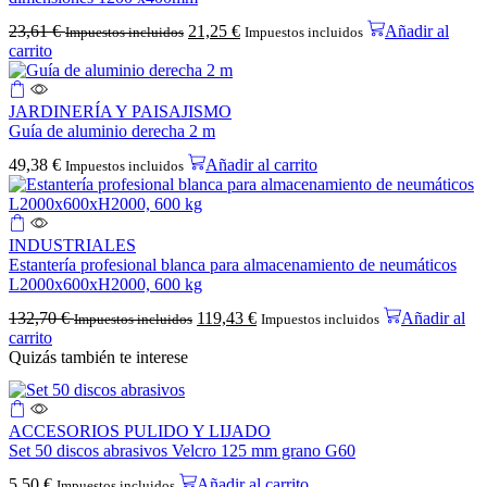
23,61
€
21,25
€
Añadir al
Impuestos incluidos
Impuestos incluidos
carrito
JARDINERÍA Y PAISAJISMO
Guía de aluminio derecha 2 m
49,38
€
Añadir al carrito
Impuestos incluidos
INDUSTRIALES
Estantería profesional blanca para almacenamiento de neumáticos
L2000x600xH2000, 600 kg
132,70
€
119,43
€
Añadir al
Impuestos incluidos
Impuestos incluidos
carrito
Quizás también te interese
ACCESORIOS PULIDO Y LIJADO
Set 50 discos abrasivos Velcro 125 mm grano G60
5,50
€
Añadir al carrito
Impuestos incluidos