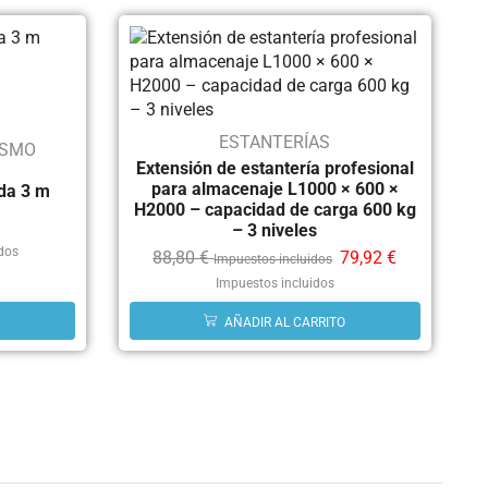
ESTANTERÍAS
ISMO
Extensión de estantería profesional
para almacenaje L1000 × 600 ×
rda 3 m
H2000 – capacidad de carga 600 kg
– 3 niveles
idos
88,80
€
79,92
€
Impuestos incluidos
Impuestos incluidos
AÑADIR AL CARRITO