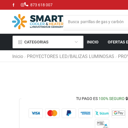
873 618 007
Busca
neveras portatiles
CATEGORIAS
INICIO
OFERTAS 
Inicio
PROYECTORES LED/BALIZAS LUMINOSAS
PRO
/
/
TU PAGO ES
100% SEGURO
🔒