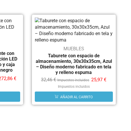
MUEBLES
nte con
Taburete con espacio de
ción LED
almacenamiento, 30x30x35cm, Azul
 y caja
– Diseño moderno fabricado en tela
 negro
y relleno espuma
272,86
€
32,46
€
25,97
€
Impuestos incluidos
Impuestos incluidos
AÑADIR AL CARRITO