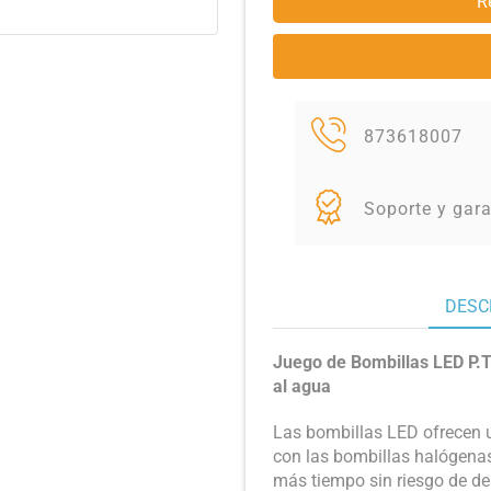
R
873618007
Soporte y gara
DESC
Juego de Bombillas LED P.T
al agua
Las bombillas LED ofrecen
con las bombillas halógenas
más tiempo sin riesgo de de