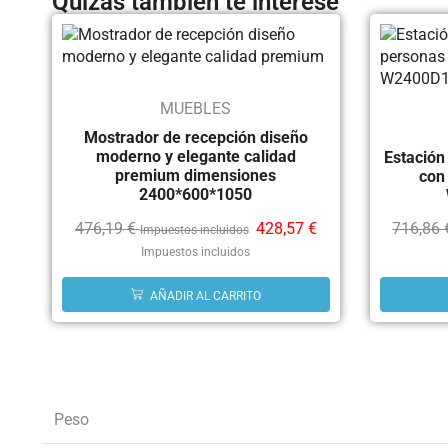
Quizás también te interese
MUEBLES
Mostrador de recepción diseño
moderno y elegante calidad
Estación
premium dimensiones
con 
2400*600*1050
476,19
€
428,57
€
716,86
Impuestos incluidos
Impuestos incluidos
AÑADIR AL CARRITO
Peso