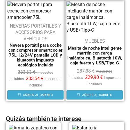
NEVERAS PORTÁTILES Y
ACCESORIOS PARA
VEHÍCULOS
MUEBLES
Nevera portátil para coche
Mesita de noche inteligente
con compresor smartcooler
marrón con carga
75L 12/24V pantalla LCD y
inalámbrica, Bluetooth 10W,
bluetooth impuesto
caja fuerte y USB/Tipo-C
ecológico incluido
287,38
€
333,63
€
Impuestos
Impuestos
229,90
€
233,54
€
incluidos
Impuestos
incluidos
Impuestos
incluidos
incluidos
AÑADIR AL CARRITO
AÑADIR AL CARRITO
Quizás también te interese