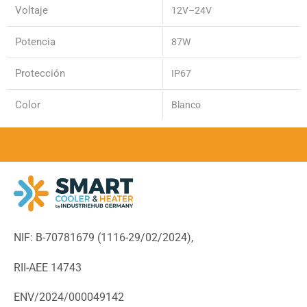
Voltaje
12V–24V
Potencia
87W
Protección
IP67
Color
Blanco
NIF: B-70781679 (
1116-29/02/2024),
RII-AEE 14743
ENV/2024/000049142