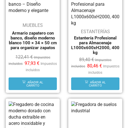
MUEBLES
ESTANTERÍAS
Armario zapatero con
banco, diseño moderno
Estantería Profesional
blanco 100 × 34 × 50 cm
para Almacenaje
para organizar zapatos
L1000x600xH2000, 400
kg
122,41
€
Impuestos
89,40
€
Impuestos
97,93
€
incluidos
Impuestos
80,46
€
incluidos
Impuestos
incluidos
incluidos
AÑADIR AL
AÑADIR AL
CARRITO
CARRITO