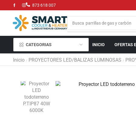
873 618 007
Busca
parrillas de gas y carbón
CATEGORIAS
INICIO
OFERTAS 
Inicio
PROYECTORES LED/BALIZAS LUMINOSAS
PRO
/
/