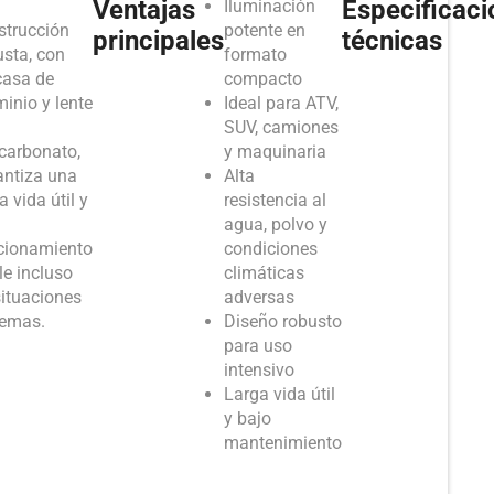
Ventajas
Especificaci
Iluminación
strucción
potente en
principales
técnicas
usta, con
formato
casa de
compacto
inio y lente
Ideal para ATV,
SUV, camiones
icarbonato,
y maquinaria
antiza una
Alta
a vida útil y
resistencia al
agua, polvo y
cionamiento
condiciones
le incluso
climáticas
situaciones
adversas
remas.
Diseño robusto
para uso
intensivo
Larga vida útil
y bajo
mantenimiento