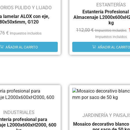
ESTANTERÍAS
ORIOS PULIDO Y LIJADO
Estantería Profesional
 lamelar ALOX con eje,
Almacenaje L2000x600xH2
80x50x6mm, G120
kg
112,00
€
Impuestos incluidos
,76
€
Impuestos incluidos
Impuestos incluidos
AÑADIR AL CARRITO
AÑADIR AL CARRITO
INDUSTRIALES
JARDINERÍA Y PAISAJ
ntería profesional para
Mosaico decorativo blanc
aje L2000x600xH2000, 600
por saco de 50 kg