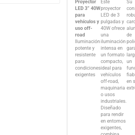
Proyector
Este
Su
LED 3” 40W
proyector
con
para
LED de 3
rob
vehículos y
pulgadas y
car
uso off-
40W ofrece
alum
road
una
de
Iluminación
iluminación
pol
potente y
intensa en
gar
resistente
un formato
larg
para
compacto,
un
condiciones
ideal para
fun
exigentes
vehículos
fiab
off-road,
en 
maquinaria
ext
o usos
industriales.
Diseñado
para rendir
en entornos
exigentes,
combina