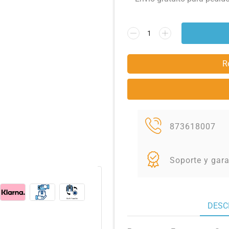
R
873618007
Soporte y gara
DESC