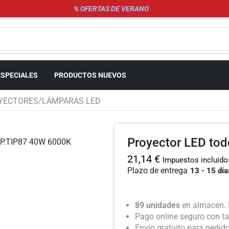
% OFERTAS DE VERANO
ESPECIALES
PRODUCTOS NUEVOS
YECTORES/LÁMPARAS LED
Proyector LED to
21,14
€
Impuestos incluido
Plazo de entrega
13 - 15 día
89 unidades
en almacén. 
Pago online seguro con ta
Envío gratuito para pedid