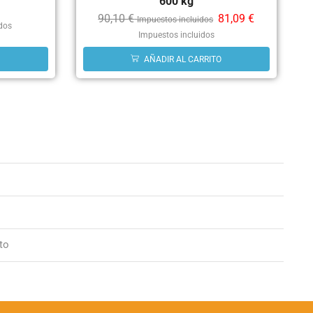
600 kg
90,10
€
81,09
€
Impuestos incluidos
idos
Impuestos incluidos
AÑADIR AL CARRITO
to