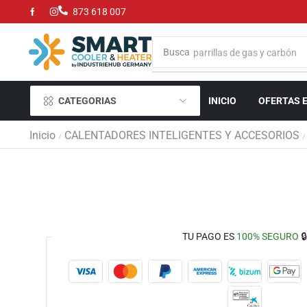
873 618 007
Busca
parrillas de gas y carbón
CATEGORIAS
INICIO
OFERTAS 
Inicio
CALENTADORES INTELIGENTES Y ACCESORIOS
/
/
TU PAGO ES
100% SEGURO
🔒