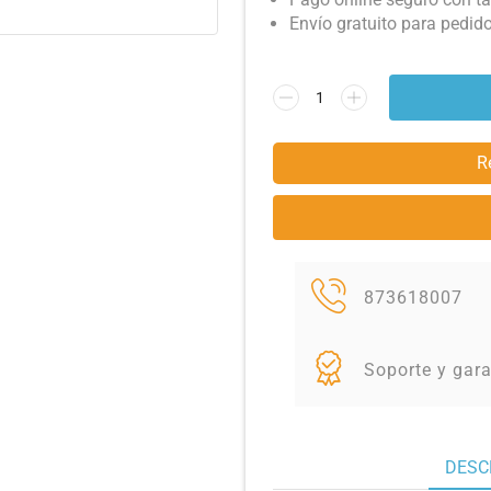
Envío gratuito para pedid
R
873618007
Soporte y gara
DESC