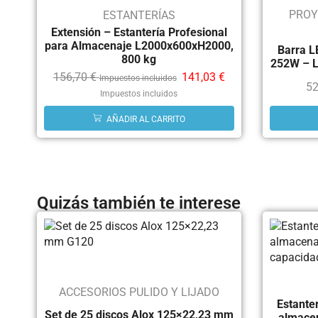
PROY
ESTANTERÍAS
Extensión – Estantería Profesional
para Almacenaje L2000x600xH2000,
Barra L
800 kg
252W – L
156,70
€
141,03
€
Impuestos incluidos
52
Impuestos incluidos
AÑADIR AL CARRITO
Quizás también te interese
ACCESORIOS PULIDO Y LIJADO
Estanter
Set de 25 discos Alox 125×22,23 mm
almace