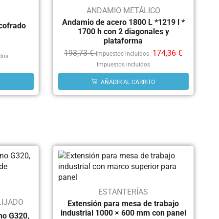
ANDAMIO METÁLICO
Andamio de acero 1800 L *1219 l *
ncofrado
1700 h con 2 diagonales y
plataforma
193,73
€
174,36
€
Impuestos incluidos
idos
Impuestos incluidos
AÑADIR AL CARRITO
ESTANTERÍAS
LIJADO
Extensión para mesa de trabajo
industrial 1000 × 600 mm con panel
ano G320,