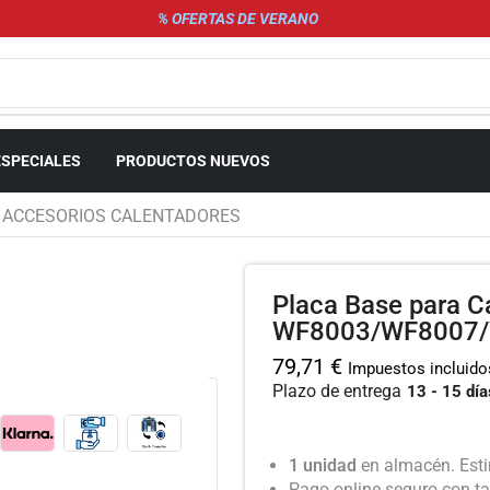
% OFERTAS DE VERANO
ESPECIALES
PRODUCTOS NUEVOS
ACCESORIOS CALENTADORES
Placa Base para C
WF8003/WF8007
79,71
€
Impuestos incluido
Plazo de entrega
13 - 15 día
1 unidad
en almacén. Esti
Pago online seguro con ta