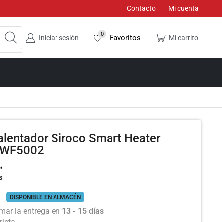
Contacto
Mi cuenta
0
Favoritos
Iniciar sesión
Mi carrito
alentador Siroco Smart Heater
/WF5002
s
s
DISPONIBLE EN ALMACÉN
mar la entrega en
13 - 15 días
rjeta