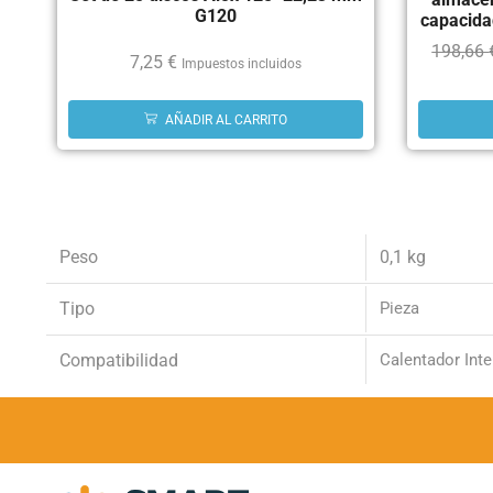
G120
capacida
198,66
7,25
€
Impuestos incluidos
AÑADIR AL CARRITO
Peso
0,1 kg
Tipo
Pieza
Compatibilidad
Calentador In