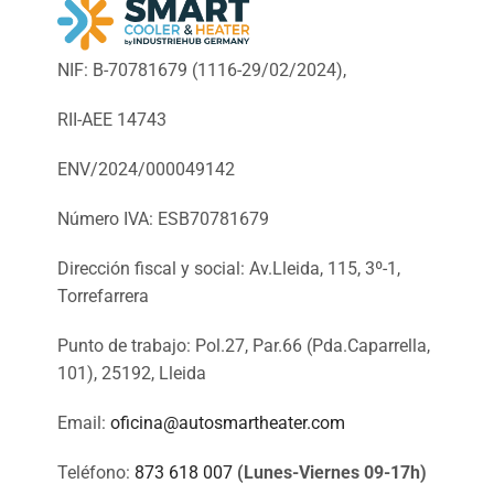
NIF: B-70781679 (
1116-29/02/2024),
RII-AEE 14743
ENV/2024/000049142
Número IVA: ESB70781679
Dirección fiscal y social: Av.Lleida, 115, 3º-1,
Torrefarrera
Punto de trabajo: Pol.27, Par.66 (Pda.Caparrella,
101), 25192, Lleida
Email:
oficina@autosmartheater.com
Teléfono:
873 618 007
(Lunes-Viernes 09-17h)