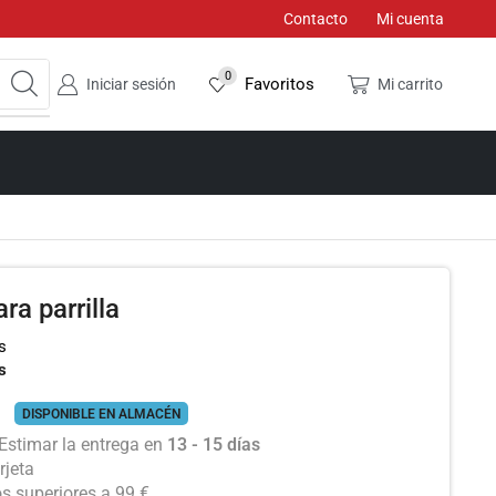
Contacto
Mi cuenta
0
Favoritos
Iniciar sesión
Mi carrito
ra parrilla
s
s
DISPONIBLE EN ALMACÉN
Estimar la entrega en
13 - 15 días
rjeta
os superiores a 99 €