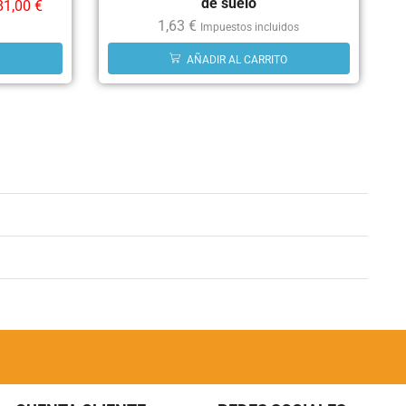
de suelo
81,00
€
1,63
€
Impuestos incluidos
AÑADIR AL CARRITO