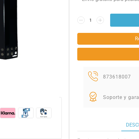
R
873618007
Soporte y gara
DESC