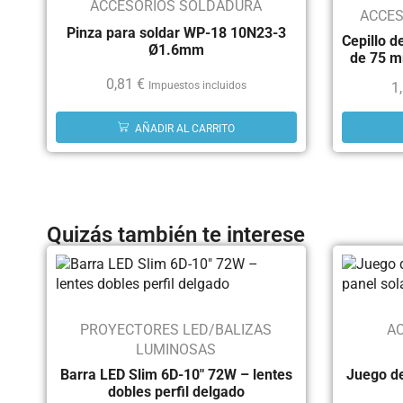
ACCESORIOS SOLDADURA
ACCES
Pinza para soldar WP-18 10N23-3
Cepillo 
Ø1.6mm
de 75 m
0,81
€
Impuestos incluidos
1
AÑADIR AL CARRITO
Quizás también te interese
PROYECTORES LED/BALIZAS
A
LUMINOSAS
Barra LED Slim 6D-10″ 72W – lentes
Juego de
dobles perfil delgado