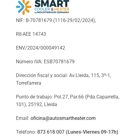
NIF: B-70781679 (
1116-29/02/2024),
RII-AEE 14743
ENV/2024/000049142
Número IVA: ESB70781679
Dirección fiscal y social: Av.Lleida, 115, 3º-1,
Torrefarrera
Punto de trabajo: Pol.27, Par.66 (Pda.Caparrella,
101), 25192, Lleida
Email:
oficina@autosmartheater.com
Teléfono:
873 618 007
(Lunes-Viernes 09-17h)