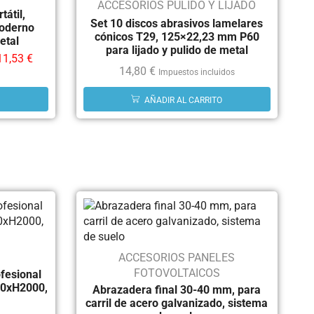
ACCESORIOS PULIDO Y LIJADO
átil,
Set 10 discos abrasivos lamelares
oderno
cónicos T29, 125×22,23 mm P60
etal
para lijado y pulido de metal
11,53
€
14,80
€
Impuestos incluidos
AÑADIR AL CARRITO
ACCESORIOS PANELES
FOTOVOLTAICOS
ofesional
00xH2000,
Abrazadera final 30-40 mm, para
carril de acero galvanizado, sistema