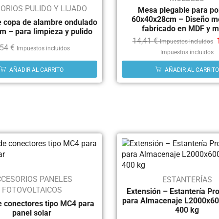
ORIOS PULIDO Y LIJADO
Mesa plegable para port
60x40x28cm – Diseño m
de copa de alambre ondulado
fabricado en MDF y m
m – para limpieza y pulido
14,41
€
Impuestos incluidos
,54
€
Impuestos incluidos
Impuestos incluidos
AÑADIR AL CARRITO
AÑADIR AL CARRITO
CCESORIOS PANELES
ESTANTERÍAS
FOTOVOLTAICOS
Extensión – Estantería Pr
para Almacenaje L2000x6
 conectores tipo MC4 para
400 kg
panel solar