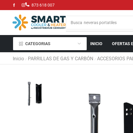
873 618 007
Busca
neveras portatiles
CATEGORIAS
INICIO
OFERTAS 
Inicio
PARRILLAS DE GAS Y CARBÓN
ACCESORIOS PA
/
/