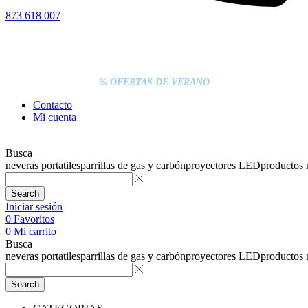
873 618 007
% DESCUENTOS DE BLACK FRIDAY
ENTREGA GRATIS EN TODAS LAS NEVERAS PORTÁTILES
LOS PEDIDOS INFERIORES A 20€ DEBEN PAGARSE
EXCLUSIVAMENTE ONLINE CON TARJETA.
ENTREGA RÁPIDA
% OFERTAS DE VERANO
Contacto
Mi cuenta
Busca
neveras portatiles
parrillas de gas y carbón
proyectores LED
productos
Search
Iniciar sesión
0
Favoritos
0
Mi carrito
Busca
neveras portatiles
parrillas de gas y carbón
proyectores LED
productos
Search