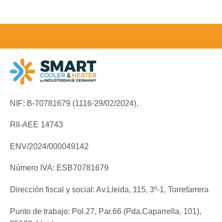
NIF: B-70781679 (
1116-29/02/2024),
RII-AEE 14743
ENV/2024/000049142
Número IVA: ESB70781679
Dirección fiscal y social: Av.Lleida, 115, 3º-1, Torrefarrera
Punto de trabajo: Pol.27, Par.66 (Pda.Caparrella, 101),