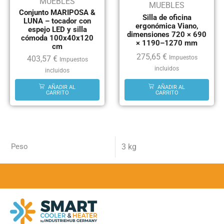
MUEBLES
MUEBLES
Conjunto MARIPOSA &
Silla de oficina
LUNA – tocador con
ergonómica Viano,
espejo LED y silla
dimensiones 720 × 690
cómoda 100x40x120
× 1190–1270 mm
cm
275,65
€
403,57
€
Impuestos
Impuestos
incluidos
incluidos
AÑADIR AL
AÑADIR AL
CARRITO
CARRITO
Peso
3 kg