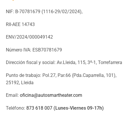
NIF: B-70781679 (
1116-29/02/2024),
RII-AEE 14743
ENV/2024/000049142
Número IVA: ESB70781679
Dirección fiscal y social: Av.Lleida, 115, 3º-1, Torrefarrera
Punto de trabajo: Pol.27, Par.66 (Pda.Caparrella, 101),
25192, Lleida
Email:
oficina@autosmartheater.com
Teléfono:
873 618 007
(Lunes-Viernes 09-17h)