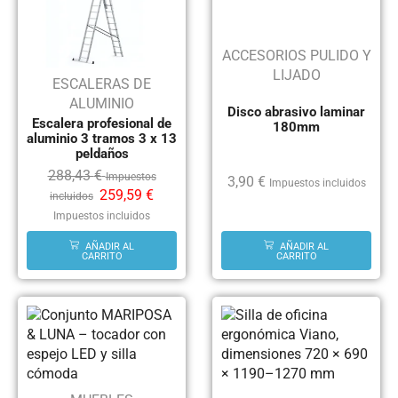
ACCESORIOS PULIDO Y
LIJADO
ESCALERAS DE
ALUMINIO
Disco abrasivo laminar
Escalera profesional de
180mm
aluminio 3 tramos 3 x 13
peldaños
288,43
€
Impuestos
3,90
€
Impuestos incluidos
259,59
€
incluidos
Impuestos incluidos
AÑADIR AL
AÑADIR AL
CARRITO
CARRITO