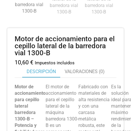
Motor de accionamiento para el
cepillo lateral de la barredora
vial 1300-B
10,60
€
Impuestos incluidos
DESCRIPCIÓN
VALORACIONES (0)
Motor de
El motor de
Fabricado con
Es la
accionamiento
accionamiento
materiales de
solución
para cepillo
para el cepillo
alta resistencia
ideal par
lateral
lateral de la
y con una
mantener 
barredora
máquina
carcasa
máximo
1300-B –
barredora 1300-
metálica
rendimie
Potencia y
B es un
robusta, este
de la