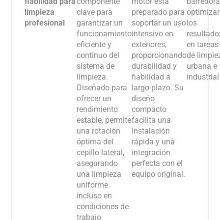
fiabilidad para
componente
motor está
barredora
limpieza
clave para
preparado para
optimizar
profesional
garantizar un
soportar un uso
los
funcionamiento
intensivo en
resultado
eficiente y
exteriores,
en tareas
continuo del
proporcionando
de limpie
sistema de
durabilidad y
urbana e
limpieza.
fiabilidad a
industrial
Diseñado para
largo plazo. Su
ofrecer un
diseño
rendimiento
compacto
estable, permite
facilita una
una rotación
instalación
óptima del
rápida y una
cepillo lateral,
integración
asegurando
perfecta con el
una limpieza
equipo original.
uniforme
incluso en
condiciones de
trabajo